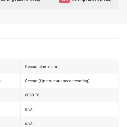
Gecoat aluminium
m
Gecoat (fijnstructuur poedercoating)
6060 T6
n.v.t.
n.v.t.