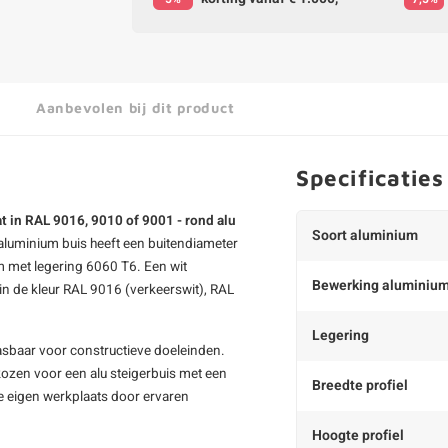
Aanbevolen bij dit product
Specificaties
t in RAL 9016, 9010 of 9001 - rond alu
Soort aluminium
aluminium buis
heeft een buitendiameter
 met legering 6060 T6. Een wit
Bewerking aluminiu
in de kleur RAL 9016 (verkeerswit), RAL
Legering
pasbaar voor constructieve doeleinden.
kozen voor een
alu steigerbuis
met een
Breedte profiel
ze eigen werkplaats door ervaren
Hoogte profiel