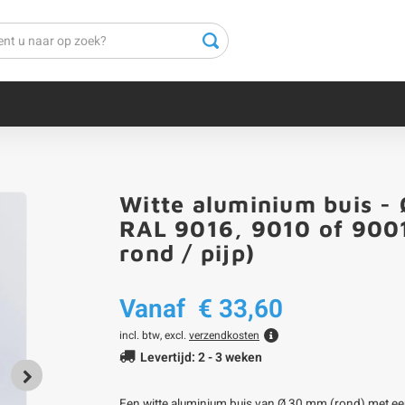
Witte aluminium buis -
RAL 9016, 9010 of 9001
rond / pijp)
Vanaf
€ 33,60
incl. btw, excl.
verzendkosten
Levertijd: 2 - 3 weken
Een witte aluminium buis van Ø 30 mm (rond) met e