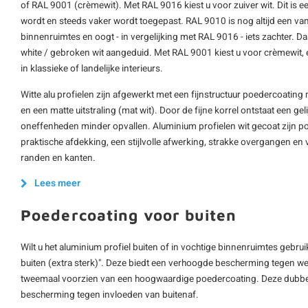
of RAL 9001 (crèmewit). Met RAL 9016 kiest u voor zuiver wit. Dit is ee
wordt en steeds vaker wordt toegepast. RAL 9010 is nog altijd een va
binnenruimtes en oogt - in vergelijking met RAL 9016 - iets zachter. D
white / gebroken wit aangeduid. Met RAL 9001 kiest u voor crèmewit, 
in klassieke of landelijke interieurs.
Witte alu profielen zijn afgewerkt met een fijnstructuur poedercoating m
en een matte uitstraling (mat wit). Door de fijne korrel ontstaat een g
oneffenheden minder opvallen. Aluminium profielen wit gecoat zijn popul
praktische afdekking, een stijlvolle afwerking, strakke overgangen en
randen en kanten.
Lees meer
Poedercoating voor buiten
Wilt u het aluminium profiel buiten of in vochtige binnenruimtes gebru
buiten (extra sterk)". Deze biedt een verhoogde bescherming tegen wee
tweemaal voorzien van een hoogwaardige poedercoating. Deze dubbel
bescherming tegen invloeden van buitenaf.