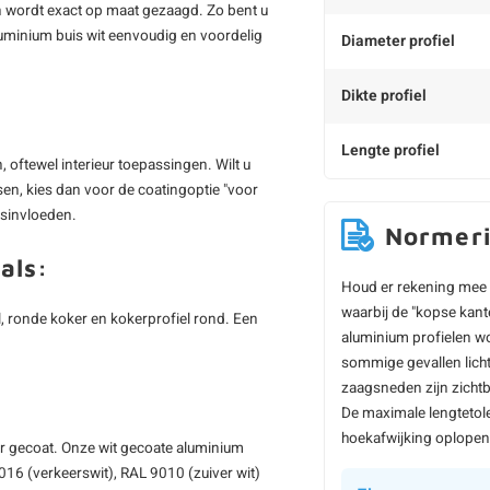
n wordt exact op maat gezaagd. Zo bent u
aluminium buis wit eenvoudig en voordelig
Diameter profiel
Dikte profiel
Lengte profiel
 oftewel interieur toepassingen. Wilt u
sen, kies dan voor de coatingoptie "voor
rsinvloeden.
Normer
als:
Houd er rekening mee 
waarbij de "kopse kant
aal, ronde koker en kokerprofiel rond. Een
aluminium profielen wo
sommige gevallen licht
zaagsneden zijn zichtb
De maximale lengtetol
hoekafwijking oplopen 
ur gecoat. Onze wit gecoate aluminium
16 (verkeerswit), RAL 9010 (zuiver wit)