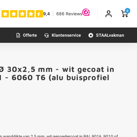
0
Offerte
Klantenservice
STAALvakman
 Ø 30x2,5 mm - wit gecoat in
 - 6060 T6 (alu buisprofiel
en wanddikte van 2,5 mm, wit gepoedercoat in RAL 9016, 9010 of