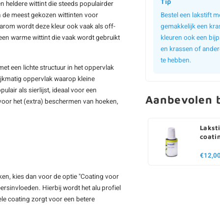
Tip
n heldere wittint die steeds populairder
n de meest gekozen wittinten voor
Bestel een lakstift
aarom wordt deze kleur ook vaak als off-
gemakkelijk een kra
een warme wittint die vaak wordt gebruikt
kleuren ook een bijp
en krassen of ander
te hebben.
et een lichte structuur in het oppervlak
elijkmatig oppervlak waarop kleine
air als sierlijst, ideaal voor een
Aanbevolen b
 voor het (extra) beschermen van hoeken,
Laksti
coati
€12,0
iken, kies dan voor de optie "Coating voor
rsinvloeden. Hierbij wordt het alu profiel
e coating zorgt voor een betere