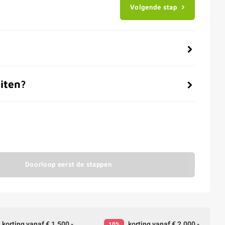
Volgende stap
iten?
Doorloop eerst de stappen
korting vanaf € 1.500,-
korting vanaf € 2.000,-
10%