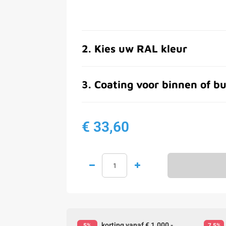
2
.
Kies uw RAL kleur
3
.
Coating voor binnen of bu
€ 33,60
korting vanaf € 1.000,-
5%
7,5%