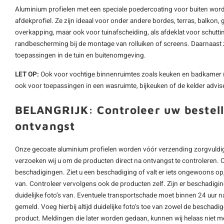
Aluminium profielen met een speciale poedercoating voor buiten word
afdekprofiel. Ze zijn ideaal voor onder andere bordes, terras, balkon, g
overkapping, maar ook voor tuinafscheiding, als afdeklat voor schutting
randbescherming bij de montage van rolluiken of screens. Daarnaast z
toepassingen in de tuin en buitenomgeving.
LET OP:
Ook voor vochtige binnenruimtes zoals keuken en badkamer 
ook voor toepassingen in een wasruimte, bijkeuken of de kelder advise
BELANGRIJK: Controleer uw bestell
ontvangst
Onze gecoate aluminium profielen worden vóór verzending zorgvuldig
verzoeken wij u om de producten direct na ontvangst te controleren. 
beschadigingen. Ziet u een beschadiging of valt er iets ongewoons op, 
van. Controleer vervolgens ook de producten zelf. Zijn er beschadigi
duidelijke foto’s van. Eventuele transportschade moet binnen 24 uur n
gemeld. Voeg hierbij altijd duidelijke foto’s toe van zowel de beschad
product. Meldingen die later worden gedaan, kunnen wij helaas niet m