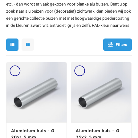
etc. - dan wordt er vaak gekozen voor blanke alu buizen. Bent u op
onze alu kokerprofielen
onze alu buisprofielen
onze alu hoeklijnen
onze alu L-lijnen
onze alu U-strips
onze alu platstaf profielen
A
A
A
A
A
zoek naar alu buizen voor (decoratief) zichtwerk, dan bieden wij ook
een gerichte collectie buizen met met hoogwaardige poedercoating
in de kleuren zwart, wit, antraciet, grijs en zelfs RAL-kleur naar wens!
Filters
Aluminium buis - Ø
Aluminium buis - Ø
20x1,5 mm
25x2,5 mm