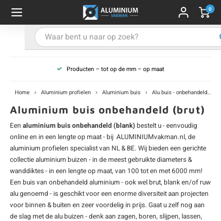
0
Hoofdmenu / Aluminium hoekprofiel
Hoofdmenu / Alu profielen in kleur
Hoofdmenu / Aluminium U-profiel
Hoofdmenu / Aluminium L-profiel
Hoofdmenu / Aluminium T-profiel
Hoofdmenu / Aluminium koker
Hoofdmenu / Aluminium buis
Hoofdmenu / Aluminium strip
Hoofdmenu / Aluminium staf
Aluminium hoekprofiel
Alu profielen in kleur
Aluminium U-profiel
Aluminium T-profiel
Aluminium L-profiel
Aluminium koker
Aluminium strip
Aluminium buis
Aluminium staf
Producten – tot op de mm – op maat
u koker - onbehandeld
 buis - onbehandeld
 hoekprofiel - onbehandeld
 L-profiel - onbehandeld
 U-profiel - onbehandeld
 T-profiel - onbehandeld
 strip - onbehandeld
uminium rond
minium profiel - zwart
A
A
B
B
B
B
B
Home
Aluminium profielen
Aluminium buis
Alu buis - onbehandeld
 koker - zwart gecoat
 buis - zwart gecoat
 hoekprofiel - zwart gecoat
 L-profiel - zwart gecoat
 U-profiel - zwart gecoat
onze T-strips
 strip - zwart gecoat
uminium vierkant
minium profiel - wit
K
K
K
K
K
Aluminium buis onbehandeld (brut)
Een
aluminium buis onbehandeld (blank)
bestelt u - eenvoudig
 koker - wit gecoat
 buis - wit gecoat
 hoekprofiel - wit gecoat
 L-profiel - wit gecoat
 U-profiel - wit gecoat
 strip - wit gecoat
ons aluminium stafmateriaal
minium profiel - antraciet
H
H
H
H
H
online en in een lengte op maat - bij ALUMINIUMvakman.nl, de
aluminium profielen
specialist van NL & BE. Wij bieden een gerichte
 koker - antraciet gecoat
 buis - antraciet gecoat
 hoekprofiel - antraciet gecoat
 L-profiel - antraciet gecoat
 U-profiel - antraciet gecoat
 strip - antraciet gecoat
minium profiel - grijs
L
L
L
L
L
collectie
aluminium buizen
- in de meest gebruikte diameters &
wanddiktes - in een lengte op maat, van 100 tot en met 6000 mm!
 koker - grijs gecoat
 buis - grijs gecoat
 hoekprofiel - grijs gecoat
 L-profiel - grijs gecoat
 U-profiel - grijs gecoat
 strip - grijs gecoat
minium profiel - RAL kleur
Een buis van onbehandeld aluminium - ook wel brut, blank en/of ruw
U
U
U
U
U
alu genoemd - is geschikt voor een enorme diversiteit aan projecten
voor binnen & buiten en zeer voordelig in prijs. Gaat u zelf nog aan
 koker - RAL kleur
 buis - RAL kleur
 hoekprofiel - RAL kleur
 L-profiel - RAL kleur
 U-profiel - RAL kleur
 strip - RAL kleur
S
S
S
S
S
de slag met de alu buizen - denk aan zagen, boren, slijpen, lassen,