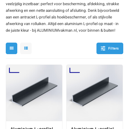
veelzijdig inzetbaar: perfect voor bescherming, afdekking, strakke
onze alu kokerprofielen
onze alu buisprofielen
onze alu hoeklijnen
onze alu L-lijnen
onze alu U-strips
onze alu platstaf profielen
A
A
A
A
A
afwerking en een nette aansluiting of afsluiting. Denk bijvoorbeeld
aan een antraciet L-profiel als hoekbeschermer, of als stijlvolle
afwerking van rolluiken. Altijd een
aluminium L-profiel
op maat - in
de juiste kleur - bij ALUMINIUMvakman.nl, voor binnen & buiten!
Filters
Aluminium L-profiel
Aluminium L-profiel