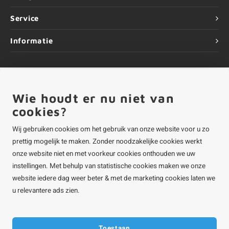
Service
Informatie
Wie houdt er nu niet van
©
Copyright
2026 ALUMINIUMvakman - Powered by
Lightspeed
|
ALUMINIUMvakman is onderdeel van
Roca Online BV
cookies?
Wij gebruiken cookies om het gebruik van onze website voor u zo
prettig mogelijk te maken. Zonder noodzakelijke cookies werkt
onze website niet en met voorkeur cookies onthouden we uw
instellingen. Met behulp van statistische cookies maken we onze
website iedere dag weer beter & met de marketing cookies laten we
u relevantere ads zien.
Toestaan