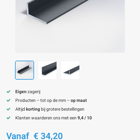
onze alu kokerprofielen
onze alu buisprofielen
onze alu hoeklijnen
onze alu L-lijnen
onze alu U-strips
onze alu platstaf profielen
A
A
A
A
A
Eigen
zagerij
Producten – tot op de mm –
op maat
Altijd
korting
bij grotere bestellingen
Klanten waarderen ons met een
9,4 / 10
Vanaf
€ 34,20