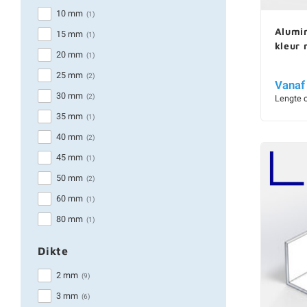
10 mm
(1)
Alumin
15 mm
(1)
kleur
20 mm
(1)
25 mm
(2)
Vanaf
30 mm
(2)
Lengte 
35 mm
(1)
40 mm
(2)
45 mm
(1)
50 mm
(2)
60 mm
(1)
80 mm
(1)
Dikte
2 mm
(9)
3 mm
(6)