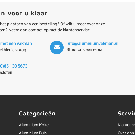
an voor u klaar!
 het plaatsen van een bestelling? Of wilt u meer over onze
ten? Neem dan contact op met de
klantenservice
.
 met een vakman
info@aluminiumvakman.nl
Stuur ons een e-mail
el hier je vraag
(0)85 130 5673
sloten
Categorieën
Servi
Aluminium Koker
Klantens
Aluminium Buis
Over ons