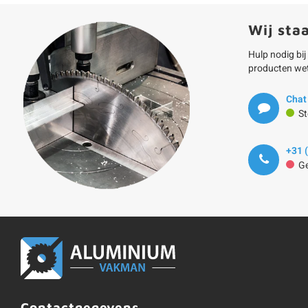
Wij sta
Hulp nodig bij
producten we
Chat
St
+31 
Ge
Contactgegevens