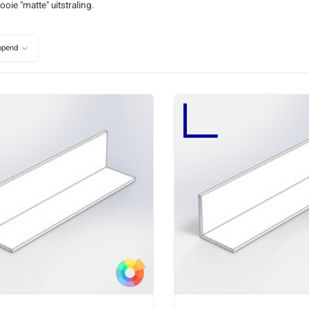
oie "matte" uitstraling.
opend