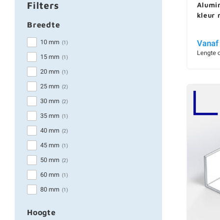
Filters
Alumin
kleur
Breedte
Vanaf
10 mm
(1)
Lengte 
15 mm
(1)
20 mm
(1)
25 mm
(2)
30 mm
(2)
35 mm
(1)
40 mm
(2)
45 mm
(1)
50 mm
(2)
60 mm
(1)
80 mm
(1)
Hoogte