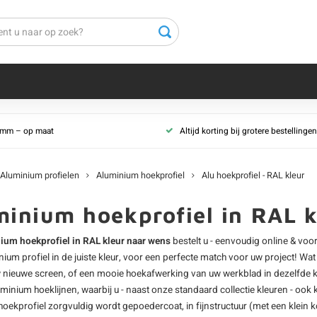
ndeld
e mm – op maat
Altijd korting bij grotere bestellingen
ecoat
oat
Aluminium profielen
Aluminium hoekprofiel
Alu hoekprofiel - RAL kleur
et gecoat
coat
minium hoekprofiel in RAL k
ur
ium hoekprofiel in RAL kleur naar wens
bestelt u - eenvoudig online & voor
nium profiel
in de juiste kleur, voor een perfecte match voor uw project! Wa
w nieuwe screen, of een mooie hoekafwerking van uw werkblad in dezelfde kle
uminium hoeklijnen
, waarbij u - naast onze standaard collectie kleuren - ook
hoekprofiel
zorgvuldig wordt gepoedercoat, in fijnstructuur (met een klein 