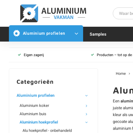
Aluminium profielen
Samples
Alu hoekprofiel - onbeha
Eigen zagerij
Producten – tot op d
Alu hoekprofiel - zwart g
Alu hoekprofiel - wit gec
Home
Alu hoekprofiel - antraci
Categorieën
Alu hoekprofiel - grijs ge
Alu
Alu hoekprofiel - RAL kle
Aluminium profielen
Een
alumin
Al onze alu hoeklijnen
Aluminium koker
juiste
alumi
Aluminium buis
kleur als u
gecoate
al
Aluminium hoekprofiel
aluminium 
Alu hoekprofiel - onbehandeld