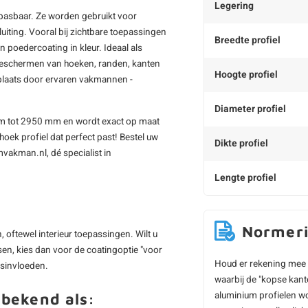
Legering
epasbaar. Ze worden gebruikt voor
iting. Vooral bij zichtbare toepassingen
Breedte profiel
n poedercoating in kleur. Ideaal als
n beschermen van hoeken, randen, kanten
Hoogte profiel
plaats door ervaren vakmannen -
Diameter profiel
 mm tot 2950 mm en wordt exact op maat
hoek profiel dat perfect past! Bestel uw
Dikte profiel
umvakman.nl, dé specialist in
Lengte profiel
Normer
 oftewel interieur toepassingen. Wilt u
sen, kies dan voor de coatingoptie "voor
Houd er rekening mee 
rsinvloeden.
waarbij de "kopse kant
aluminium profielen wo
 bekend als: