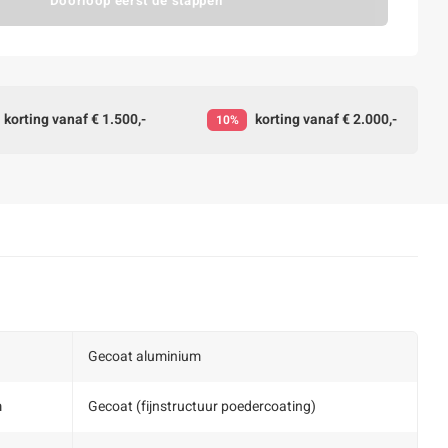
Doorloop eerst de stappen
korting vanaf € 1.500,-
korting vanaf € 2.000,-
10%
Gecoat aluminium
m
Gecoat (fijnstructuur poedercoating)