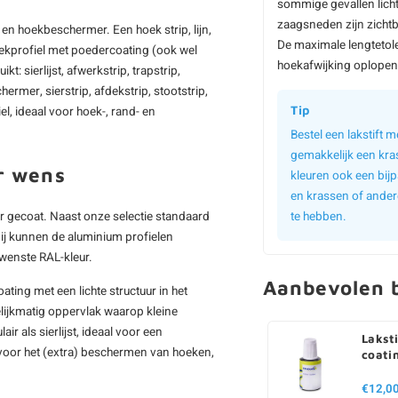
sommige gevallen licht
zaagsneden zijn zichtb
k en hoekbeschermer. Een hoek strip, lijn,
De maximale lengtetol
hoekprofiel met poedercoating (ook wel
hoekafwijking oplopen 
sierlijst, afwerkstrip, trapstrip,
hermer, sierstrip, afdekstrip, stootstrip,
Tip
el, ideaal voor hoek-, rand- en
Bestel een lakstift
gemakkelijk een kra
r wens
kleuren ook een bijp
en krassen of ander
r gecoat. Naast onze selectie standaard
te hebben.
bij kunnen de aluminium profielen
wenste RAL-kleur.
Aanbevolen b
ating met een lichte structuur in het
elijkmatig oppervlak waarop kleine
r als sierlijst, ideaal voor een
Laksti
 voor het (extra) beschermen van hoeken,
coati
€12,0