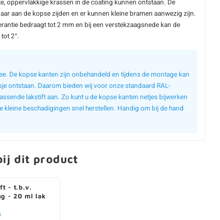
e, oppervlakkige krassen in de coating kunnen ontstaan. De
aar aan de kopse zijden en er kunnen kleine bramen aanwezig zijn.
erantie bedraagt tot 2 mm en bij een verstekzaagsnede kan de
tot 2°.
 mee. De kopse kanten zijn onbehandeld en tijdens de montage kan
sje ontstaan. Daarom bieden wij voor onze standaard RAL-
assende lakstift aan. Zo kunt u de kopse kanten netjes bijwerken
e kleine beschadigingen snel herstellen. Handig om bij de hand
ij dit product
ft - t.b.v.
ng - 20 ml lak
0