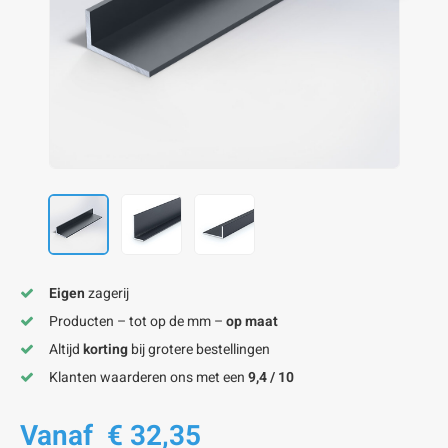
onze alu kokerprofielen
onze alu buisprofielen
onze alu hoeklijnen
onze alu L-lijnen
onze alu U-strips
onze alu platstaf profielen
A
A
A
A
A
Eigen
zagerij
Producten – tot op de mm –
op maat
Altijd
korting
bij grotere bestellingen
Klanten waarderen ons met een
9,4 / 10
Vanaf
€ 32,35