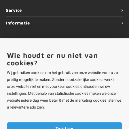
Service
Informatie
Wie houdt er nu niet van
©
Copyright
2026 ALUMINIUMvakman - Powered by
Lightspeed
|
ALUMINIUMvakman is onderdeel van
Roca Online BV
cookies?
Wij gebruiken cookies om het gebruik van onze website voor u zo
prettig mogelijk te maken. Zonder noodzakelijke cookies werkt
onze website niet en met voorkeur cookies onthouden we uw
instellingen. Met behulp van statistische cookies maken we onze
website iedere dag weer beter & met de marketing cookies laten we
u relevantere ads zien.
Toestaan