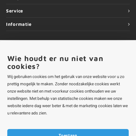
Service
Informatie
Wie houdt er nu niet van
©
Copyright
2026 ALUMINIUMvakman - Powered by
Lightspeed
|
ALUMINIUMvakman is onderdeel van
Roca Online BV
cookies?
Wij gebruiken cookies om het gebruik van onze website voor u zo
prettig mogelijk te maken. Zonder noodzakelijke cookies werkt
onze website niet en met voorkeur cookies onthouden we uw
instellingen. Met behulp van statistische cookies maken we onze
website iedere dag weer beter & met de marketing cookies laten we
u relevantere ads zien.
Toestaan