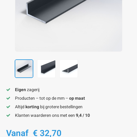
onze alu kokerprofielen
onze alu buisprofielen
onze alu hoeklijnen
onze alu L-lijnen
onze alu U-strips
onze alu platstaf profielen
A
A
A
A
A
Eigen
zagerij
Producten – tot op de mm –
op maat
Altijd
korting
bij grotere bestellingen
Klanten waarderen ons met een
9,4 / 10
Vanaf
€ 32,70