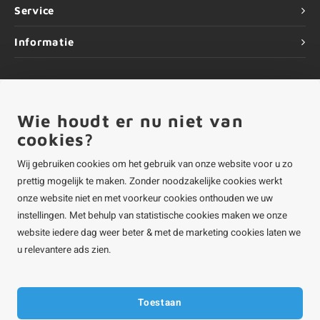
Service
Informatie
Wie houdt er nu niet van
©
Copyright
2026 ALUMINIUMvakman - Powered by
Lightspeed
|
ALUMINIUMvakman is onderdeel van
Roca Online BV
cookies?
Wij gebruiken cookies om het gebruik van onze website voor u zo
prettig mogelijk te maken. Zonder noodzakelijke cookies werkt
onze website niet en met voorkeur cookies onthouden we uw
instellingen. Met behulp van statistische cookies maken we onze
website iedere dag weer beter & met de marketing cookies laten we
u relevantere ads zien.
Toestaan