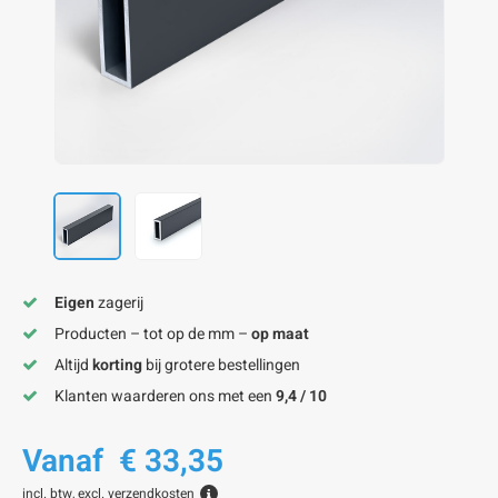
onze alu kokerprofielen
onze alu buisprofielen
onze alu hoeklijnen
onze alu L-lijnen
onze alu U-strips
onze alu platstaf profielen
A
A
A
A
A
Eigen
zagerij
Producten – tot op de mm –
op maat
Altijd
korting
bij grotere bestellingen
Klanten waarderen ons met een
9,4 / 10
Vanaf
€ 33,35
incl. btw, excl.
verzendkosten