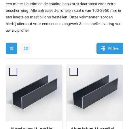
een matte kleurtint en de coatinglaag zorgt daarnaast voor extra
onze alu kokerprofielen
onze alu buisprofielen
onze alu hoeklijnen
onze alu L-lijnen
onze alu U-strips
onze alu platstaf profielen
A
A
A
A
A
bescherming. Alle
antraciet U-profielen
kunt u van 100-2950 mm in
een lengte op maat bij ons bestellen. Onze vakmannen zorgen
hierbij uiteraard voor een secuur zaagwerk & een snelle levering van
uw
alu profiel
.
Filters
Aluminium U-profiel
Aluminium U-profiel