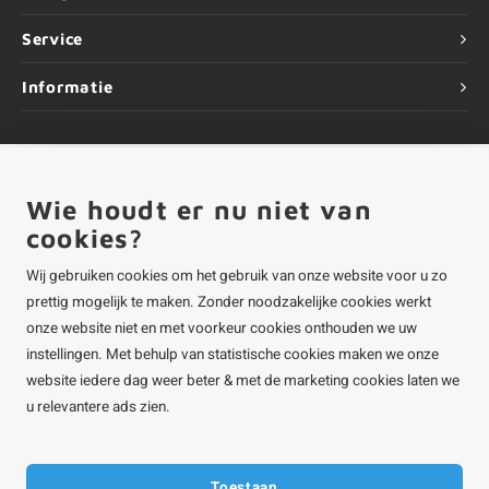
Service
Informatie
Wie houdt er nu niet van
©
Copyright
2026 ALUMINIUMvakman - Powered by
Lightspeed
|
ALUMINIUMvakman is onderdeel van
Roca Online BV
cookies?
Wij gebruiken cookies om het gebruik van onze website voor u zo
prettig mogelijk te maken. Zonder noodzakelijke cookies werkt
onze website niet en met voorkeur cookies onthouden we uw
instellingen. Met behulp van statistische cookies maken we onze
website iedere dag weer beter & met de marketing cookies laten we
u relevantere ads zien.
Toestaan