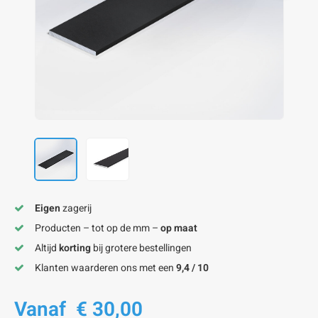
onze alu kokerprofielen
onze alu buisprofielen
onze alu hoeklijnen
onze alu L-lijnen
onze alu U-strips
onze alu platstaf profielen
A
A
A
A
A
Eigen
zagerij
Producten – tot op de mm –
op maat
Altijd
korting
bij grotere bestellingen
Klanten waarderen ons met een
9,4 / 10
Vanaf
€ 30,00