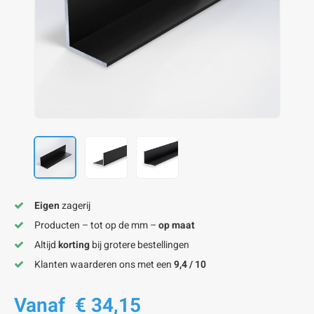
onze alu kokerprofielen
onze alu buisprofielen
onze alu hoeklijnen
onze alu L-lijnen
onze alu U-strips
onze alu platstaf profielen
A
A
A
A
A
Eigen
zagerij
Producten – tot op de mm –
op maat
Altijd
korting
bij grotere bestellingen
Klanten waarderen ons met een
9,4 / 10
Vanaf
€ 34,15