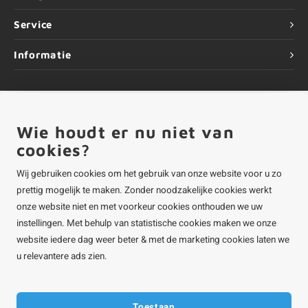
Service
Informatie
Wie houdt er nu niet van
©
Copyright
2026 ALUMINIUMvakman - Powered by
Lightspeed
|
ALUMINIUMvakman is onderdeel van
Roca Online BV
cookies?
Wij gebruiken cookies om het gebruik van onze website voor u zo
prettig mogelijk te maken. Zonder noodzakelijke cookies werkt
onze website niet en met voorkeur cookies onthouden we uw
instellingen. Met behulp van statistische cookies maken we onze
website iedere dag weer beter & met de marketing cookies laten we
u relevantere ads zien.
Toestaan