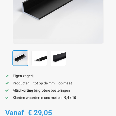
onze alu kokerprofielen
onze alu buisprofielen
onze alu hoeklijnen
onze alu L-lijnen
onze alu U-strips
onze alu platstaf profielen
A
A
A
A
A
Eigen
zagerij
Producten – tot op de mm –
op maat
Altijd
korting
bij grotere bestellingen
Klanten waarderen ons met een
9,4 / 10
Vanaf
€ 29,05