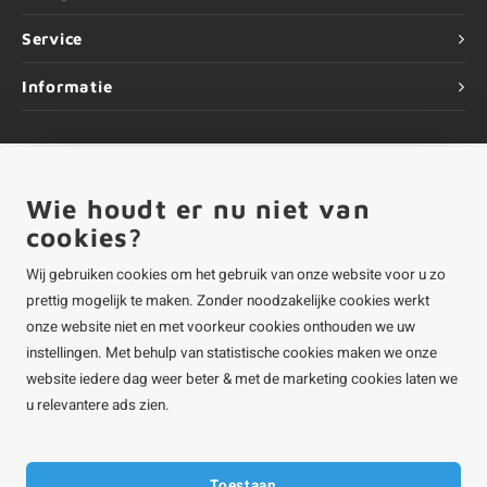
Service
Informatie
Wie houdt er nu niet van
©
Copyright
2026 ALUMINIUMvakman - Powered by
Lightspeed
|
ALUMINIUMvakman is onderdeel van
Roca Online BV
cookies?
Wij gebruiken cookies om het gebruik van onze website voor u zo
prettig mogelijk te maken. Zonder noodzakelijke cookies werkt
onze website niet en met voorkeur cookies onthouden we uw
instellingen. Met behulp van statistische cookies maken we onze
website iedere dag weer beter & met de marketing cookies laten we
u relevantere ads zien.
Toestaan