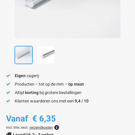
onze alu kokerprofielen
onze alu buisprofielen
onze alu hoeklijnen
onze alu L-lijnen
onze alu U-strips
onze alu platstaf profielen
A
A
A
A
A
Eigen
zagerij
Producten – tot op de mm –
op maat
Altijd
korting
bij grotere bestellingen
Klanten waarderen ons met een
9,4 / 10
Vanaf
€ 6,35
incl. btw, excl.
verzendkosten
Levertijd: 2 - 3 weken