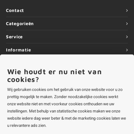
Contact
Categorieën
Service
Informatie
Wie houdt er nu niet van
cookies?
©
Copyright
2026 ALUMINIUMvakman - Powered by
Lightspeed
|
ALUMINIUMvakman is onderdeel van
Roca Online BV
Wij gebruiken cookies om het gebruik van onze website voor u zo
prettig mogelijk te maken. Zonder noodzakelijke cookies werkt
onze website niet en met voorkeur cookies onthouden we uw
instellingen. Met behulp van statistische cookies maken we onze
website iedere dag weer beter & met de marketing cookies laten we
u relevantere ads zien.