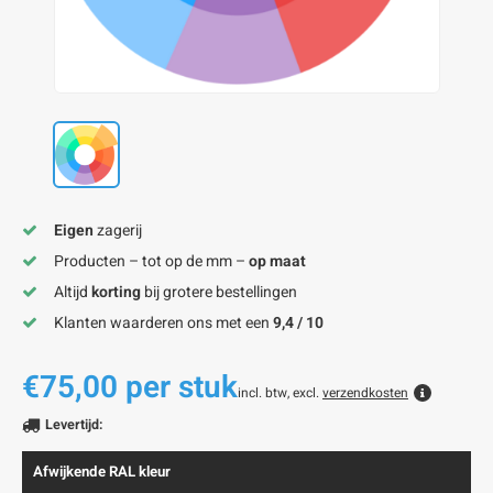
onze alu kokerprofielen
onze alu buisprofielen
onze alu hoeklijnen
onze alu L-lijnen
onze alu U-strips
onze alu platstaf profielen
A
A
A
A
A
Eigen
zagerij
Producten – tot op de mm –
op maat
Altijd
korting
bij grotere bestellingen
Klanten waarderen ons met een
9,4 / 10
€75,00
per stuk
incl. btw, excl.
verzendkosten
Levertijd:
Afwijkende RAL kleur