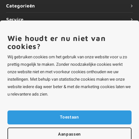
Categorieën
Service
Informatie
Wie houdt er nu niet van
cookies?
Wij gebruiken cookies om het gebruik van onze website voor u zo
prettig mogelijk te maken. Zonder noodzakelijke cookies werkt
©
Copyright
2026 ALUMINIUMvakman - Powered by
Lightspeed
|
onze website niet en met voorkeur cookies onthouden we uw
ALUMINIUMvakman is onderdeel van
Roca Online BV
instellingen. Met behulp van statistische cookies maken we onze
website iedere dag weer beter & met de marketing cookies laten we
u relevantere ads zien.
Toestaan
Aanpassen