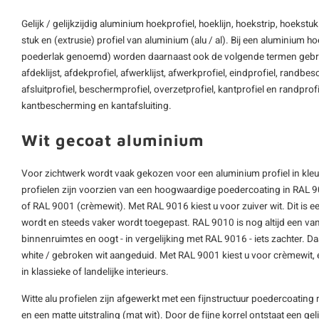
Gelijk / gelijkzijdig aluminium hoekprofiel, hoeklijn, hoekstrip, hoekstu
stuk en (extrusie) profiel van aluminium (alu / al). Bij een aluminium 
poederlak genoemd) worden daarnaast ook de volgende termen gebruikt: 
afdeklijst, afdekprofiel, afwerklijst, afwerkprofiel, eindprofiel, randbesc
afsluitprofiel, beschermprofiel, overzetprofiel, kantprofiel en randprofi
kantbescherming en kantafsluiting.
Wit gecoat aluminium
Voor zichtwerk wordt vaak gekozen voor een aluminium profiel in kle
profielen zijn voorzien van een hoogwaardige poedercoating in RAL 90
of RAL 9001 (crèmewit). Met RAL 9016 kiest u voor zuiver wit. Dit is ee
wordt en steeds vaker wordt toegepast. RAL 9010 is nog altijd een va
binnenruimtes en oogt - in vergelijking met RAL 9016 - iets zachter. D
white / gebroken wit aangeduid. Met RAL 9001 kiest u voor crèmewit, 
in klassieke of landelijke interieurs.
Witte alu profielen zijn afgewerkt met een fijnstructuur poedercoating m
en een matte uitstraling (mat wit). Door de fijne korrel ontstaat een g