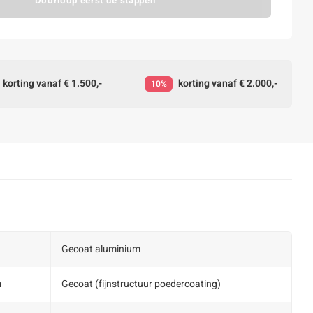
Doorloop eerst de stappen
korting vanaf € 1.500,-
korting vanaf € 2.000,-
10%
Gecoat aluminium
m
Gecoat (fijnstructuur poedercoating)