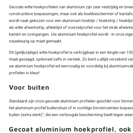
Gecoate witte hoekprofielen van aluminium zijn zeer veelzijdig en bre
constructieve toepassingen, maar ook als hoekbeschermer of kantafslu
wordt vaak gekozen voor een
aluminium hoeklijn
/ hoekstrip / hoeklij
als witte afwerkstrip, afdeklijst of overzetprofiel voor het strak afw
kanten en overgangen. Uw aluminium hoekprofiel wordt - in onze eig
nauwkeurig op maat gemaakt.
Dit (gelijkzijdige) witte hoekprofiel is verkrijgbaar in een lengte va
maat gezaagd, optioneel zelfs in verstek. Zo bent u altijd verzekerd van
uw aluminium hoekprofiel wit eenvoudig en voordelig bij aluminiumvak
profielen in kleur!
Voor buiten
Standaard zijn onze gecoate aluminium profielen geschikt voor binnen,
het aluminium profiel buitenshuis of in vochtige binnenruimtes toepas
buiten (extra sterk)", die een verhoogde bescherming biedt tegen wee
Gecoat aluminium hoekprofiel, ook