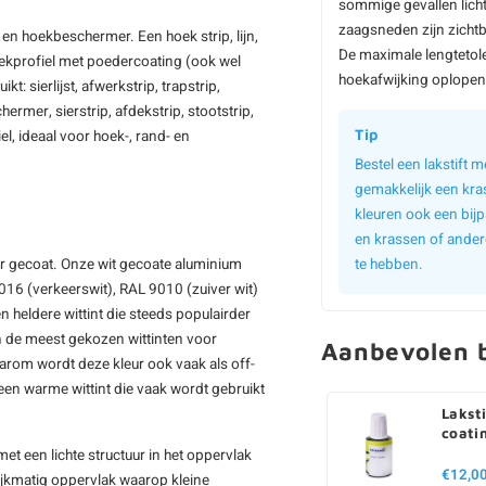
sommige gevallen licht
zaagsneden zijn zichtb
k en hoekbeschermer. Een hoek strip, lijn,
De maximale lengtetol
hoekprofiel met poedercoating (ook wel
hoekafwijking oplopen 
sierlijst, afwerkstrip, trapstrip,
hermer, sierstrip, afdekstrip, stootstrip,
Tip
el, ideaal voor hoek-, rand- en
Bestel een lakstift
gemakkelijk een kra
kleuren ook een bijp
en krassen of ander
ur gecoat. Onze wit gecoate aluminium
te hebben.
16 (verkeerswit), RAL 9010 (zuiver wit)
n heldere wittint die steeds populairder
n de meest gekozen wittinten voor
Aanbevolen b
aarom wordt deze kleur ook vaak als off-
een warme wittint die vaak wordt gebruikt
Laksti
coati
et een lichte structuur in het oppervlak
€12,0
elijkmatig oppervlak waarop kleine