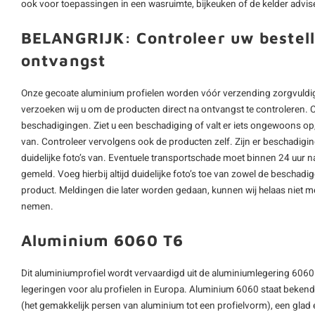
ook voor toepassingen in een wasruimte, bijkeuken of de kelder advise
BELANGRIJK: Controleer uw bestell
ontvangst
Onze gecoate aluminium profielen worden vóór verzending zorgvuldig
verzoeken wij u om de producten direct na ontvangst te controleren. 
beschadigingen. Ziet u een beschadiging of valt er iets ongewoons op, 
van. Controleer vervolgens ook de producten zelf. Zijn er beschadigi
duidelijke foto’s van. Eventuele transportschade moet binnen 24 uur n
gemeld. Voeg hierbij altijd duidelijke foto’s toe van zowel de beschad
product. Meldingen die later worden gedaan, kunnen wij helaas niet m
nemen.
Aluminium 6060 T6
Dit aluminiumprofiel wordt vervaardigd uit de aluminiumlegering 6060
legeringen voor alu profielen in Europa. Aluminium 6060 staat beken
(het gemakkelijk persen van aluminium tot een profielvorm), een glad