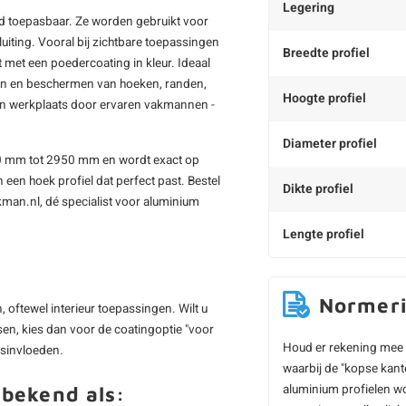
Legering
ed toepasbaar. Ze worden gebruikt voor
iting. Vooral bij zichtbare toepassingen
Breedte profiel
st met een poedercoating in kleur. Ideaal
erken en beschermen van hoeken, randen,
Hoogte profiel
en werkplaats door ervaren vakmannen -
Diameter profiel
n 100 mm tot 2950 mm en wordt exact op
 een hoek profiel dat perfect past. Bestel
Dikte profiel
man.nl, dé specialist voor aluminium
Lengte profiel
Normer
 oftewel interieur toepassingen. Wilt u
sen, kies dan voor de coatingoptie "voor
Houd er rekening mee 
rsinvloeden.
waarbij de "kopse kant
aluminium profielen wo
 bekend als: