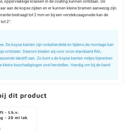
e, oppervlakkige krassen in de coating kunnen ontstaan. De
aar aan de kopse zijden en er kunnen kleine bramen aanwezig zijn.
erantie bedraagt tot 2 mm en bij een verstekzaagsnede kan de
tot 2°.
 mee. De kopse kanten zijn onbehandeld en tijdens de montage kan
sje ontstaan. Daarom bieden wij voor onze standaard RAL-
assende lakstift aan. Zo kunt u de kopse kanten netjes bijwerken
e kleine beschadigingen snel herstellen. Handig om bij de hand
ij dit product
ft - t.b.v.
ng - 20 ml lak
0