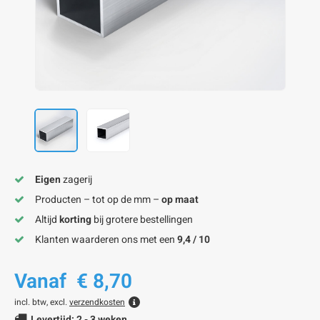
onze alu kokerprofielen
onze alu buisprofielen
onze alu hoeklijnen
onze alu L-lijnen
onze alu U-strips
onze alu platstaf profielen
A
A
A
A
A
Eigen
zagerij
Producten – tot op de mm –
op maat
Altijd
korting
bij grotere bestellingen
Klanten waarderen ons met een
9,4 / 10
Vanaf
€ 8,70
incl. btw, excl.
verzendkosten
Levertijd: 2 - 3 weken