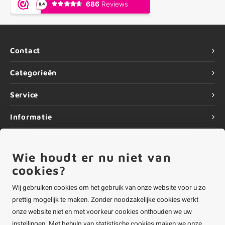
Contact
Categorieën
Service
Informatie
Wie houdt er nu niet van
cookies?
©
Copyright
2026 ALUMINIUMvakman - Powered by
Lightspeed
|
ALUMINIUMvakman is onderdeel van
Roca Online BV
Wij gebruiken cookies om het gebruik van onze website voor u zo
prettig mogelijk te maken. Zonder noodzakelijke cookies werkt
onze website niet en met voorkeur cookies onthouden we uw
instellingen. Met behulp van statistische cookies maken we onze