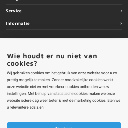
Service
Informatie
Wie houdt er nu niet van
©
Copyright
2026 ALUMINIUMvakman - Powered by
Lightspeed
|
ALUMINIUMvakman is onderdeel van
Roca Online BV
cookies?
Wij gebruiken cookies om het gebruik van onze website voor u zo
prettig mogelijk te maken. Zonder noodzakelijke cookies werkt
onze website niet en met voorkeur cookies onthouden we uw
instellingen. Met behulp van statistische cookies maken we onze
website iedere dag weer beter & met de marketing cookies laten we
u relevantere ads zien.