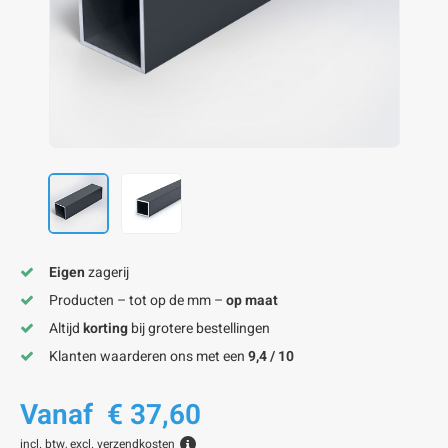
onze alu kokerprofielen
onze alu buisprofielen
onze alu hoeklijnen
onze alu L-lijnen
onze alu U-strips
onze alu platstaf profielen
A
A
A
A
A
Eigen
zagerij
Producten – tot op de mm –
op maat
Altijd
korting
bij grotere bestellingen
Klanten waarderen ons met een
9,4 / 10
Vanaf
€ 37,60
incl. btw, excl.
verzendkosten