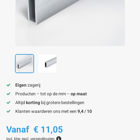
onze alu kokerprofielen
onze alu buisprofielen
onze alu hoeklijnen
onze alu L-lijnen
onze alu U-strips
onze alu platstaf profielen
A
A
A
A
A
Eigen
zagerij
Producten – tot op de mm –
op maat
Altijd
korting
bij grotere bestellingen
Klanten waarderen ons met een
9,4 / 10
Vanaf
€ 11,05
incl. btw, excl.
verzendkosten