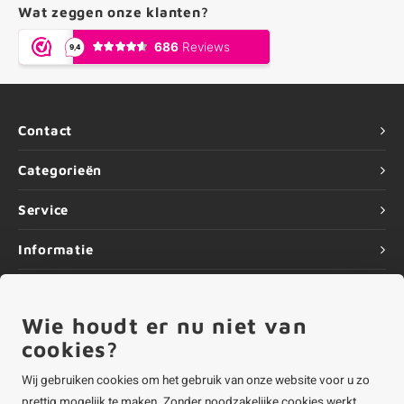
Wat zeggen onze klanten?
Contact
Categorieën
Service
Informatie
Wie houdt er nu niet van
cookies?
©
Copyright
2026 ALUMINIUMvakman - Powered by
Lightspeed
|
ALUMINIUMvakman is onderdeel van
Roca Online BV
Wij gebruiken cookies om het gebruik van onze website voor u zo
prettig mogelijk te maken. Zonder noodzakelijke cookies werkt