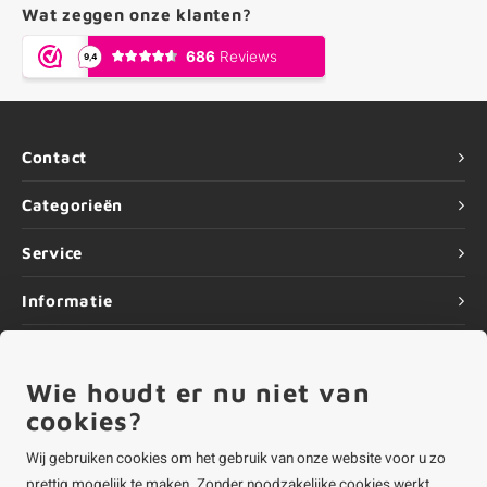
Wat zeggen onze klanten?
Contact
Categorieën
Service
Informatie
Wie houdt er nu niet van
cookies?
©
Copyright
2026 ALUMINIUMvakman - Powered by
Lightspeed
|
ALUMINIUMvakman is onderdeel van
Roca Online BV
Wij gebruiken cookies om het gebruik van onze website voor u zo
prettig mogelijk te maken. Zonder noodzakelijke cookies werkt