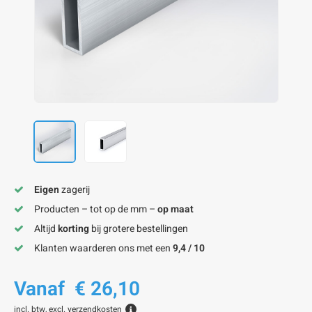
onze alu kokerprofielen
onze alu buisprofielen
onze alu hoeklijnen
onze alu L-lijnen
onze alu U-strips
onze alu platstaf profielen
A
A
A
A
A
Eigen
zagerij
Producten – tot op de mm –
op maat
Altijd
korting
bij grotere bestellingen
Klanten waarderen ons met een
9,4 / 10
Vanaf
€ 26,10
incl. btw, excl.
verzendkosten