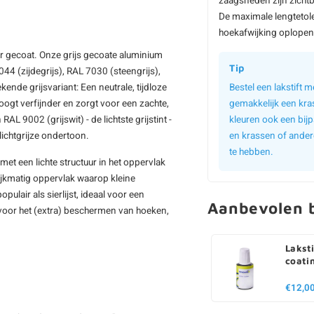
zaagsneden zijn zichtb
De maximale lengtetol
hoekafwijking oplopen 
r gecoat. Onze grijs gecoate aluminium
Tip
4 (zijdegrijs), RAL 7030 (steengrijs),
ende grijsvariant: Een neutrale, tijdloze
Bestel een lakstift
, oogt verfijnder en zorgt voor een zachte,
gemakkelijk een kra
AL 9002 (grijswit) - de lichtste grijstint -
kleuren ook een bijp
lichtgrijze ondertoon.
en krassen of ander
te hebben.
met een lichte structuur in het oppervlak
elijkmatig oppervlak waarop kleine
ulair als sierlijst, ideaal voor een
Aanbevolen b
 voor het (extra) beschermen van hoeken,
Laksti
coati
€12,0