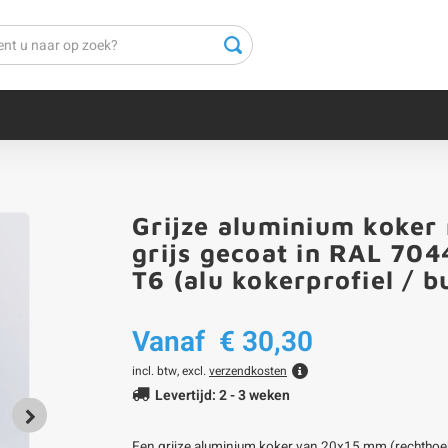
Grijze aluminium koker
grijs gecoat in RAL 70
T6 (alu kokerprofiel / b
Vanaf
€ 30,30
incl. btw, excl.
verzendkosten
Levertijd: 2 - 3 weken
Een grijze aluminium koker van 20x15 mm (rechthoe