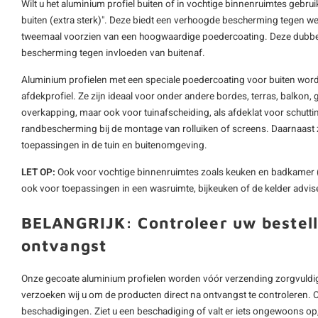
Wilt u het aluminium profiel buiten of in vochtige binnenruimtes gebru
buiten (extra sterk)". Deze biedt een verhoogde bescherming tegen wee
tweemaal voorzien van een hoogwaardige poedercoating. Deze dubbel
bescherming tegen invloeden van buitenaf.
Aluminium profielen met een speciale poedercoating voor buiten word
afdekprofiel. Ze zijn ideaal voor onder andere bordes, terras, balkon, g
overkapping, maar ook voor tuinafscheiding, als afdeklat voor schutting
randbescherming bij de montage van rolluiken of screens. Daarnaast z
toepassingen in de tuin en buitenomgeving.
LET OP:
Ook voor vochtige binnenruimtes zoals keuken en badkamer 
ook voor toepassingen in een wasruimte, bijkeuken of de kelder advise
BELANGRIJK: Controleer uw bestell
ontvangst
Onze gecoate aluminium profielen worden vóór verzending zorgvuldig
verzoeken wij u om de producten direct na ontvangst te controleren. 
beschadigingen. Ziet u een beschadiging of valt er iets ongewoons op, 