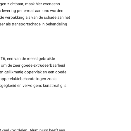
ngen zichtbaar, maak hier eveneens
a levering per e-mail aan ons worden
igde verpakking als van de schade aan het
eer als transportschade in behandeling
 T6, een van de meest gebruikte
d om de zeer goede extrudeerbaarheid
 en gelijkmatig oppervlak en een goede
r oppervlaktebehandelingen zoals
sgegloeid en vervolgens kunstmatig is
et veel voordelen. Aluminium heeft een