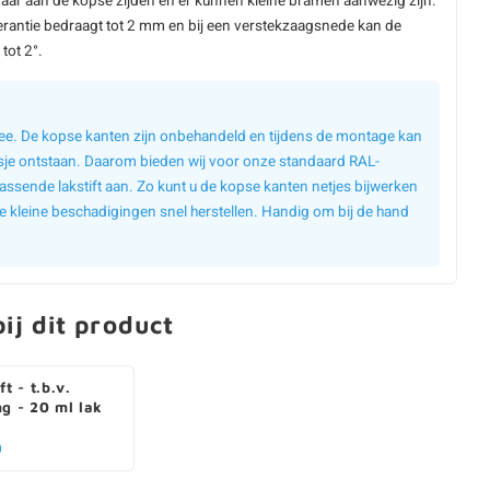
aar aan de kopse zijden en er kunnen kleine bramen aanwezig zijn.
erantie bedraagt tot 2 mm en bij een verstekzaagsnede kan de
tot 2°.
 mee. De kopse kanten zijn onbehandeld en tijdens de montage kan
sje ontstaan. Daarom bieden wij voor onze standaard RAL-
assende lakstift aan. Zo kunt u de kopse kanten netjes bijwerken
e kleine beschadigingen snel herstellen. Handig om bij de hand
ij dit product
ft - t.b.v.
ng - 20 ml lak
0