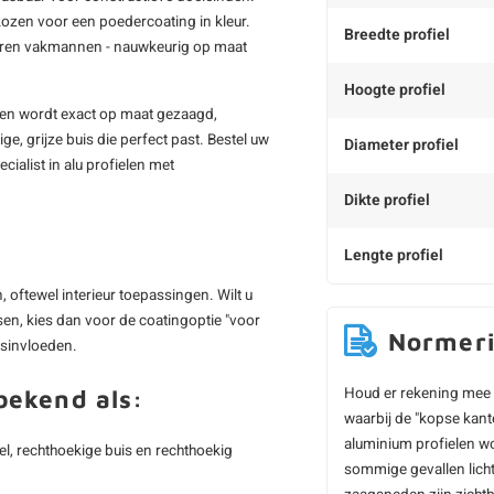
ozen voor een poedercoating in kleur.
Breedte profiel
varen vakmannen - nauwkeurig op maat
Hoogte profiel
 en wordt exact op maat gezaagd,
ge, grijze buis die perfect past. Bestel uw
Diameter profiel
ialist in alu profielen met
Dikte profiel
Lengte profiel
 oftewel interieur toepassingen. Wilt u
sen, kies dan voor de coatingoptie "voor
Normer
rsinvloeden.
Houd er rekening mee 
bekend als:
waarbij de "kopse kant
aluminium profielen wo
l, rechthoekige buis en rechthoekig
sommige gevallen licht