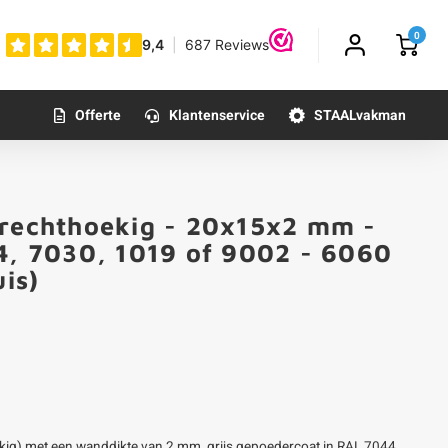
0
Offerte
Klantenservice
STAALvakman
 rechthoekig - 20x15x2 mm -
44, 7030, 1019 of 9002 - 6060
uis)
kig) met een wanddikte van 2 mm, grijs gepoedercoat in RAL 7044,