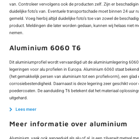
van. Controleer vervolgens ook de producten zelf. Zijn er beschadigi
duidelijke foto’s van. Eventuele transportschade moet binnen 24 uur n
gemeld. Voeg hierbij altijd duidelijke foto’s toe van zowel de beschad
product. Meldingen die later worden gedaan, kunnen wij helaas niet m
nemen.
Aluminium 6060 T6
Dit aluminiumprofiel wordt vervaardigd uit de aluminiumlegering 6060
legeringen voor alu profielen in Europa. Aluminium 6060 staat beken
(het gemakkelijk persen van aluminium tot een profielvorm), een glad
corrosiebestendigheid. Daarnaast is deze legering zeer geschikt voo
poedercoaten. De aanduiding T6 betekent dat het materiaal oplossing
uitgehard.
Lees meer
Meer informatie over aluminium
Aluminium, vaak ook aangeduid als alu of al, is een zilverwit metaal m