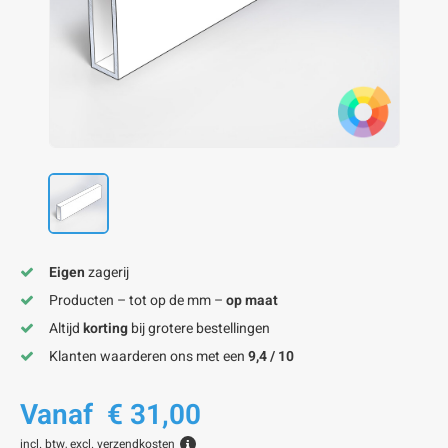
onze alu kokerprofielen
onze alu buisprofielen
onze alu hoeklijnen
onze alu L-lijnen
onze alu U-strips
onze alu platstaf profielen
A
A
A
A
A
Eigen
zagerij
Producten – tot op de mm –
op maat
Altijd
korting
bij grotere bestellingen
Klanten waarderen ons met een
9,4 / 10
Vanaf
€ 31,00
incl. btw, excl.
verzendkosten