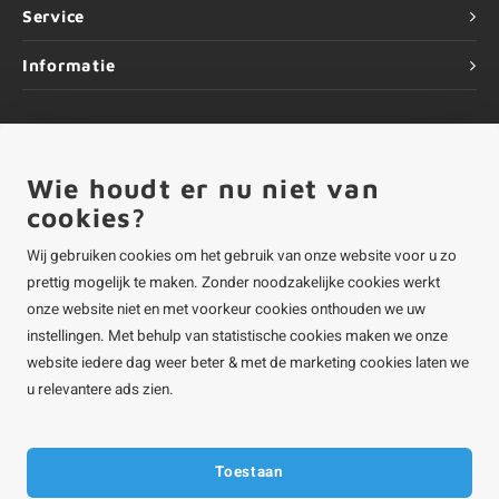
Service
Informatie
Wie houdt er nu niet van
©
Copyright
2026 ALUMINIUMvakman - Powered by
Lightspeed
|
ALUMINIUMvakman is onderdeel van
Roca Online BV
cookies?
Wij gebruiken cookies om het gebruik van onze website voor u zo
prettig mogelijk te maken. Zonder noodzakelijke cookies werkt
onze website niet en met voorkeur cookies onthouden we uw
instellingen. Met behulp van statistische cookies maken we onze
website iedere dag weer beter & met de marketing cookies laten we
u relevantere ads zien.
Toestaan