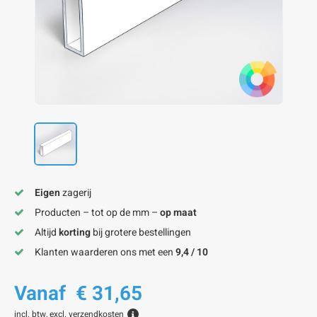
onze alu kokerprofielen
onze alu buisprofielen
onze alu hoeklijnen
onze alu L-lijnen
onze alu U-strips
onze alu platstaf profielen
A
A
A
A
A
Eigen
zagerij
Producten – tot op de mm –
op maat
Altijd
korting
bij grotere bestellingen
Klanten waarderen ons met een
9,4 / 10
Vanaf
€ 31,65
incl. btw, excl.
verzendkosten