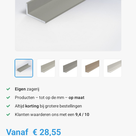
onze alu kokerprofielen
onze alu buisprofielen
onze alu hoeklijnen
onze alu L-lijnen
onze alu U-strips
onze alu platstaf profielen
A
A
A
A
A
Eigen
zagerij
Producten – tot op de mm –
op maat
Altijd
korting
bij grotere bestellingen
Klanten waarderen ons met een
9,4 / 10
Vanaf
€ 28,55