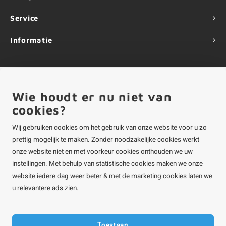
Service
Informatie
Wie houdt er nu niet van
©
Copyright
2026 ALUMINIUMvakman - Powered by
Lightspeed
|
ALUMINIUMvakman is onderdeel van
Roca Online BV
cookies?
Wij gebruiken cookies om het gebruik van onze website voor u zo
prettig mogelijk te maken. Zonder noodzakelijke cookies werkt
onze website niet en met voorkeur cookies onthouden we uw
instellingen. Met behulp van statistische cookies maken we onze
website iedere dag weer beter & met de marketing cookies laten we
u relevantere ads zien.
Toestaan