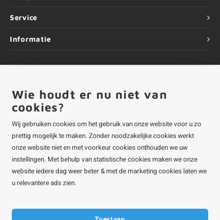
Service
Informatie
Wie houdt er nu niet van
©
Copyright
2026 ALUMINIUMvakman - Powered by
Lightspeed
|
ALUMINIUMvakman is onderdeel van
Roca Online BV
cookies?
Wij gebruiken cookies om het gebruik van onze website voor u zo
prettig mogelijk te maken. Zonder noodzakelijke cookies werkt
onze website niet en met voorkeur cookies onthouden we uw
instellingen. Met behulp van statistische cookies maken we onze
website iedere dag weer beter & met de marketing cookies laten we
u relevantere ads zien.
Toestaan