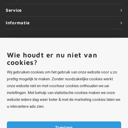
Service
Informatie
Wie houdt er nu niet van
©
Copyright
2026 ALUMINIUMvakman - Powered by
Lightspeed
|
ALUMINIUMvakman is onderdeel van
Roca Online BV
cookies?
Wij gebruiken cookies om het gebruik van onze website voor u zo
prettig mogelijk te maken. Zonder noodzakelijke cookies werkt
onze website niet en met voorkeur cookies onthouden we uw
instellingen. Met behulp van statistische cookies maken we onze
website iedere dag weer beter & met de marketing cookies laten we
u relevantere ads zien.
Toestaan