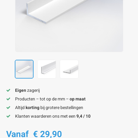
onze alu kokerprofielen
onze alu buisprofielen
onze alu hoeklijnen
onze alu L-lijnen
onze alu U-strips
onze alu platstaf profielen
A
A
A
A
A
Eigen
zagerij
Producten – tot op de mm –
op maat
Altijd
korting
bij grotere bestellingen
Klanten waarderen ons met een
9,4 / 10
Vanaf
€ 29,90