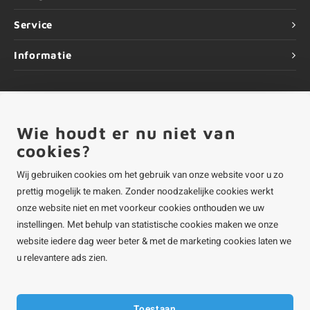
Service
Informatie
Wie houdt er nu niet van
©
Copyright
2026 ALUMINIUMvakman - Powered by
Lightspeed
|
ALUMINIUMvakman is onderdeel van
Roca Online BV
cookies?
Wij gebruiken cookies om het gebruik van onze website voor u zo
prettig mogelijk te maken. Zonder noodzakelijke cookies werkt
onze website niet en met voorkeur cookies onthouden we uw
instellingen. Met behulp van statistische cookies maken we onze
website iedere dag weer beter & met de marketing cookies laten we
u relevantere ads zien.
Toestaan