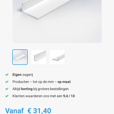
onze alu kokerprofielen
onze alu buisprofielen
onze alu hoeklijnen
onze alu L-lijnen
onze alu U-strips
onze alu platstaf profielen
A
A
A
A
A
Eigen
zagerij
Producten – tot op de mm –
op maat
Altijd
korting
bij grotere bestellingen
Klanten waarderen ons met een
9,4 / 10
Vanaf
€ 31,40