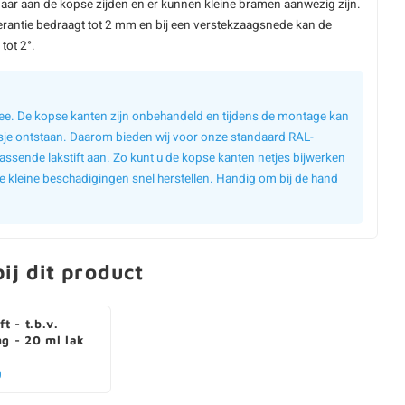
aar aan de kopse zijden en er kunnen kleine bramen aanwezig zijn.
erantie bedraagt tot 2 mm en bij een verstekzaagsnede kan de
tot 2°.
 mee. De kopse kanten zijn onbehandeld en tijdens de montage kan
sje ontstaan. Daarom bieden wij voor onze standaard RAL-
assende lakstift aan. Zo kunt u de kopse kanten netjes bijwerken
e kleine beschadigingen snel herstellen. Handig om bij de hand
ij dit product
ft - t.b.v.
ng - 20 ml lak
0