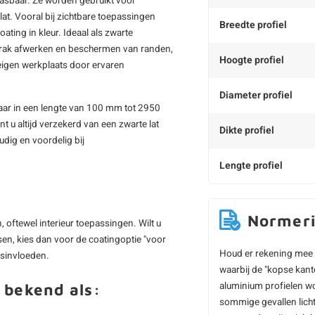
pasbaar. Ze worden gebruikt voor
lat. Vooral bij zichtbare toepassingen
Breedte profiel
coating in kleur. Ideaal als zwarte
et strak afwerken en beschermen van randen,
Hoogte profiel
eigen werkplaats door ervaren
Diameter profiel
gbaar in een lengte van 100 mm tot 2950
 u altijd verzekerd van een zwarte lat
Dikte profiel
udig en voordelig bij
Lengte profiel
Normer
 oftewel interieur toepassingen. Wilt u
sen, kies dan voor de coatingoptie "voor
Houd er rekening mee 
rsinvloeden.
waarbij de "kopse kant
aluminium profielen wo
 bekend als:
sommige gevallen licht