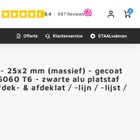
0
Offerte
Klantenservice
STAALvakman
 - 25x2 mm (massief) - gecoat
060 T6 - zwarte alu platstaf
dek- & afdeklat / -lijn / -lijst /