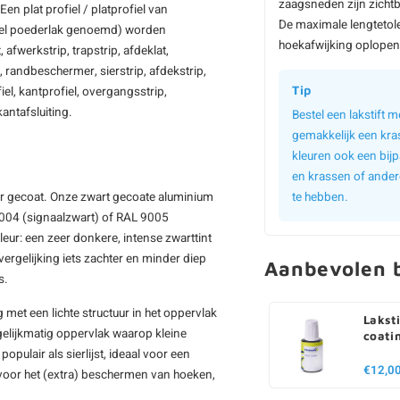
zaagsneden zijn zichtb
 Een plat profiel / platprofiel van
De maximale lengtetol
k wel poederlak genoemd) worden
hoekafwijking oplopen 
afwerkstrip, trapstrip, afdeklat,
el, randbeschermer, sierstrip, afdekstrip,
Tip
fiel, kantprofiel, overgangsstrip,
antafsluiting.
Bestel een lakstift
gemakkelijk een kra
kleuren ook een bijp
en krassen of ander
ur gecoat. Onze zwart gecoate aluminium
te hebben.
9004 (signaalzwart) of RAL 9005
eur: een zeer donkere, intense zwarttint
ergelijking iets zachter en minder diep
Aanbevolen b
s.
 met een lichte structuur in het oppervlak
Laksti
 gelijkmatig oppervlak waarop kleine
coati
pulair als sierlijst, ideaal voor een
€12,0
 voor het (extra) beschermen van hoeken,