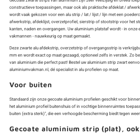
Gecoate
zwarte strips
van aluminium zijn zeer veelzijdig en breed toe
constructieve toepassingen, maar ook als praktische afdeklat / afwerk
wordt vaak gekozen voor een
alu strip
/ lat / lijst / lijn met een poeder
afwerkstrip, afdeklijst, overzetprofiel, sierstrip of stootstrip voor h
kanten, naden en overgangen. Uw aluminium platstaf wordt - in onze 
vakmannen - nauwkeurig op maat gemaakt.
Deze zwarte alu afdekstrip, overzetstrip of overgangsstrip is verkrij
mm en wordt exact op maat gezaagd, optioneel zelfs in verstek. Zo bent
van aluminium die perfect past! Bestel uw aluminium strip zwart eenvo
aluminiumvakman.nl, dé specialist in alu profielen op maat.
Voor buiten
Standaard zijn onze gecoate aluminium profielen geschikt voor binnen,
het aluminium profiel buitenshuis of in vochtige binnenruimtes toepas
buiten (extra sterk)", die een verhoogde bescherming biedt tegen wee
Gecoate aluminium strip (plat), ook