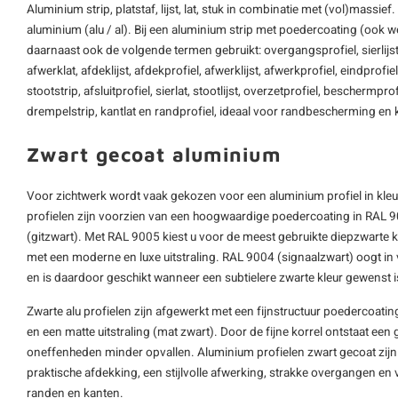
Aluminium strip, platstaf, lijst, lat, stuk in combinatie met (vol)massief.
aluminium (alu / al). Bij een aluminium strip met poedercoating (oo
daarnaast ook de volgende termen gebruikt: overgangsprofiel, sierlijst, 
afwerklat, afdeklijst, afdekprofiel, afwerklijst, afwerkprofiel, eindprofi
stootstrip, afsluitprofiel, sierlat, stootlijst, overzetprofiel, beschermpro
drempelstrip, kantlat en randprofiel, ideaal voor randbescherming en k
Zwart gecoat aluminium
Voor zichtwerk wordt vaak gekozen voor een aluminium profiel in kle
profielen zijn voorzien van een hoogwaardige poedercoating in RAL 
(gitzwart). Met RAL 9005 kiest u voor de meest gebruikte diepzwarte kl
met een moderne en luxe uitstraling. RAL 9004 (signaalzwart) oogt in v
en is daardoor geschikt wanneer een subtielere zwarte kleur gewenst i
Zwarte alu profielen zijn afgewerkt met een fijnstructuur poedercoating
en een matte uitstraling (mat zwart). Door de fijne korrel ontstaat een
oneffenheden minder opvallen. Aluminium profielen zwart gecoat zijn po
praktische afdekking, een stijlvolle afwerking, strakke overgangen en
randen en kanten.