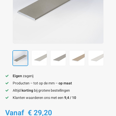
onze alu kokerprofielen
onze alu buisprofielen
onze alu hoeklijnen
onze alu L-lijnen
onze alu U-strips
onze alu platstaf profielen
A
A
A
A
A
Eigen
zagerij
Producten – tot op de mm –
op maat
Altijd
korting
bij grotere bestellingen
Klanten waarderen ons met een
9,4 / 10
Vanaf
€ 29,20