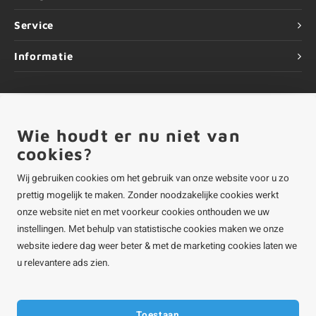
Service
Informatie
Wie houdt er nu niet van
©
Copyright
2026 ALUMINIUMvakman - Powered by
Lightspeed
|
ALUMINIUMvakman is onderdeel van
Roca Online BV
cookies?
Wij gebruiken cookies om het gebruik van onze website voor u zo
prettig mogelijk te maken. Zonder noodzakelijke cookies werkt
onze website niet en met voorkeur cookies onthouden we uw
instellingen. Met behulp van statistische cookies maken we onze
website iedere dag weer beter & met de marketing cookies laten we
u relevantere ads zien.
Toestaan