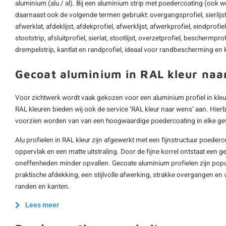
aluminium (alu / al). Bij een aluminium strip met poedercoating (oo
daarnaast ook de volgende termen gebruikt: overgangsprofiel, sierlijst, 
afwerklat, afdeklijst, afdekprofiel, afwerklijst, afwerkprofiel, eindprofi
stootstrip, afsluitprofiel, sierlat, stootlijst, overzetprofiel, beschermpro
drempelstrip, kantlat en randprofiel, ideaal voor randbescherming en k
Gecoat aluminium in RAL kleur naa
Voor zichtwerk wordt vaak gekozen voor een aluminium profiel in kleu
RAL kleuren bieden wij ook de service ‘RAL kleur naar wens’ aan. Hier
voorzien worden van van een hoogwaardige poedercoating in elke ge
Alu profielen in RAL kleur zijn afgewerkt met een fijnstructuur poederco
oppervlak en een matte uitstraling. Door de fijne korrel ontstaat een g
oneffenheden minder opvallen. Gecoate aluminium profielen zijn populai
praktische afdekking, een stijlvolle afwerking, strakke overgangen en
randen en kanten.
Lees meer