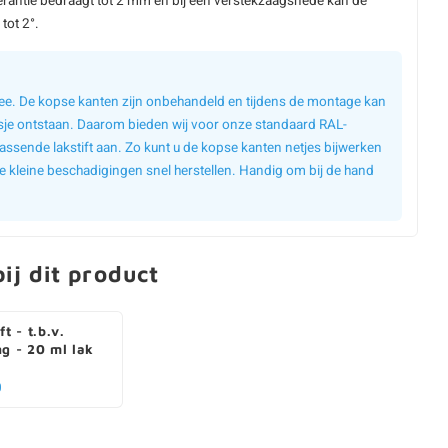
erantie bedraagt tot 2 mm en bij een verstekzaagsnede kan de
tot 2°.
 mee. De kopse kanten zijn onbehandeld en tijdens de montage kan
sje ontstaan. Daarom bieden wij voor onze standaard RAL-
assende lakstift aan. Zo kunt u de kopse kanten netjes bijwerken
e kleine beschadigingen snel herstellen. Handig om bij de hand
ij dit product
ft - t.b.v.
ng - 20 ml lak
0