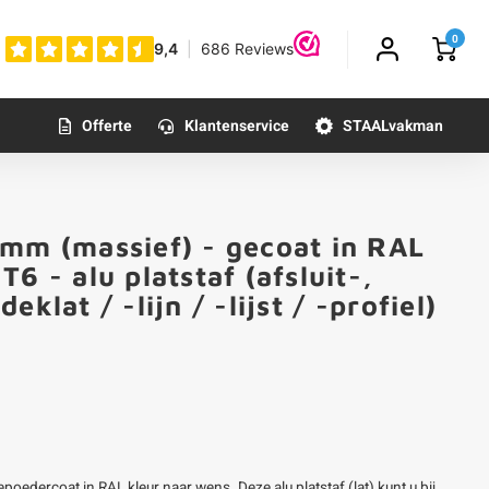
0
Offerte
Klantenservice
STAALvakman
 mm (massief) - gecoat in RAL
6 - alu platstaf (afsluit-,
klat / -lijn / -lijst / -profiel)
edercoat in RAL kleur naar wens. Deze alu platstaf (lat) kunt u bij