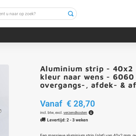
Aluminium strip - 40x2
kleur naar wens - 6060 T
overgangs-, afdek- & afde
Vanaf
€ 28,70
incl. btw, excl.
verzendkosten
Levertijd: 2 - 3 weken
Een massieve aluminium strip (plat) van 40x2 mm, gepo