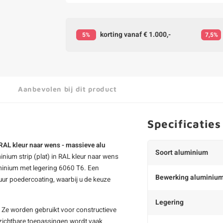
korting vanaf € 1.000,-
5%
7,5%
Aanbevolen bij dit product
Specificaties
RAL kleur naar wens - massieve alu
Soort aluminium
nium strip (plat) in RAL kleur naar wens
uminium met legering 6060 T6. Een
Bewerking aluminiu
uur poedercoating, waarbij u de keuze
Legering
. Ze worden gebruikt voor constructieve
j zichtbare toepassingen wordt vaak