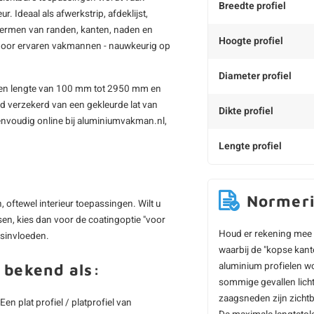
Breedte profiel
ur. Ideaal als afwerkstrip, afdeklijst,
schermen van randen, kanten, naden en
Hoogte profiel
 door ervaren vakmannen - nauwkeurig op
Diameter profiel
n een lengte van 100 mm tot 2950 mm en
ijd verzekerd van een gekleurde lat van
Dikte profiel
 eenvoudig online bij aluminiumvakman.nl,
Lengte profiel
Normer
 oftewel interieur toepassingen. Wilt u
sen, kies dan voor de coatingoptie "voor
Houd er rekening mee 
rsinvloeden.
waarbij de "kopse kant
aluminium profielen wo
 bekend als:
sommige gevallen licht
zaagsneden zijn zichtb
 Een plat profiel / platprofiel van