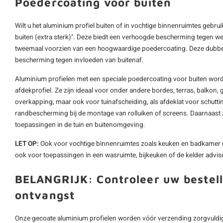
Poedercoating voor buiten
Wilt u het aluminium profiel buiten of in vochtige binnenruimtes gebru
buiten (extra sterk)". Deze biedt een verhoogde bescherming tegen wee
tweemaal voorzien van een hoogwaardige poedercoating. Deze dubbel
bescherming tegen invloeden van buitenaf.
Aluminium profielen met een speciale poedercoating voor buiten word
afdekprofiel. Ze zijn ideaal voor onder andere bordes, terras, balkon, g
overkapping, maar ook voor tuinafscheiding, als afdeklat voor schutting
randbescherming bij de montage van rolluiken of screens. Daarnaast z
toepassingen in de tuin en buitenomgeving.
LET OP:
Ook voor vochtige binnenruimtes zoals keuken en badkamer 
ook voor toepassingen in een wasruimte, bijkeuken of de kelder advise
BELANGRIJK: Controleer uw bestell
ontvangst
Onze gecoate aluminium profielen worden vóór verzending zorgvuldig