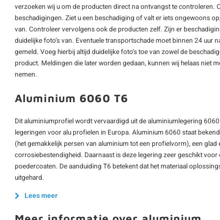
verzoeken wij u om de producten direct na ontvangst te controleren. 
beschadigingen. Ziet u een beschadiging of valt er iets ongewoons op, 
van. Controleer vervolgens ook de producten zelf. Zijn er beschadigi
duidelijke foto’s van. Eventuele transportschade moet binnen 24 uur n
gemeld. Voeg hierbij altijd duidelijke foto’s toe van zowel de beschad
product. Meldingen die later worden gedaan, kunnen wij helaas niet m
nemen.
Aluminium 6060 T6
Dit aluminiumprofiel wordt vervaardigd uit de aluminiumlegering 6060
legeringen voor alu profielen in Europa. Aluminium 6060 staat beken
(het gemakkelijk persen van aluminium tot een profielvorm), een glad
corrosiebestendigheid. Daarnaast is deze legering zeer geschikt voo
poedercoaten. De aanduiding T6 betekent dat het materiaal oplossing
uitgehard.
Lees meer
Meer informatie over aluminium