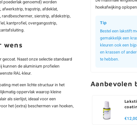
De maximale lengtetol
k wel poederlak genoemd) worden
hoekafwijking oplopen 
afwerkstrip, trapstrip, afdeklat,
el, randbeschermer, sierstrip, afdekstrip,
Tip
fiel, kantprofiel, overgangsstrip,
antafsluiting.
Bestel een lakstift
gemakkelijk een kra
r wens
kleuren ook een bijp
en krassen of ander
r gecoat. Naast onze selectie standaard
te hebben.
bij kunnen de aluminium profielen
wenste RAL-kleur.
Aanbevolen b
ating met een lichte structuur in het
elijkmatig oppervlak waarop kleine
r als sierlijst, ideaal voor een
Laksti
 voor het (extra) beschermen van hoeken,
coati
€12,0