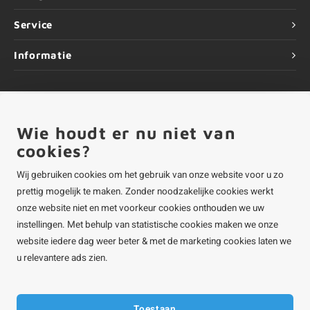
Service
Informatie
Wie houdt er nu niet van
©
Copyright
2026 ALUMINIUMvakman - Powered by
Lightspeed
|
ALUMINIUMvakman is onderdeel van
Roca Online BV
cookies?
Wij gebruiken cookies om het gebruik van onze website voor u zo
prettig mogelijk te maken. Zonder noodzakelijke cookies werkt
onze website niet en met voorkeur cookies onthouden we uw
instellingen. Met behulp van statistische cookies maken we onze
website iedere dag weer beter & met de marketing cookies laten we
u relevantere ads zien.
Toestaan