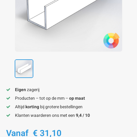
onze alu kokerprofielen
onze alu buisprofielen
onze alu hoeklijnen
onze alu L-lijnen
onze alu U-strips
onze alu platstaf profielen
A
A
A
A
A
Eigen
zagerij
Producten – tot op de mm –
op maat
Altijd
korting
bij grotere bestellingen
Klanten waarderen ons met een
9,4 / 10
Vanaf
€ 31,10