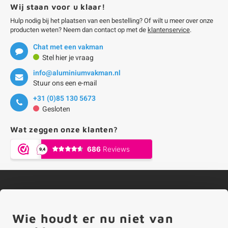
Wij staan voor u klaar!
onze alu kokerprofielen
onze alu buisprofielen
onze alu hoeklijnen
onze alu L-lijnen
onze alu U-strips
onze alu platstaf profielen
A
A
A
A
A
Hulp nodig bij het plaatsen van een bestelling? Of wilt u meer over onze
producten weten? Neem dan contact op met de
klantenservice
.
Chat met een vakman
Stel hier je vraag
info@aluminiumvakman.nl
Stuur ons een e-mail
+31 (0)85 130 5673
Gesloten
Wat zeggen onze klanten?
Contact
Wie houdt er nu niet van
Categorieën