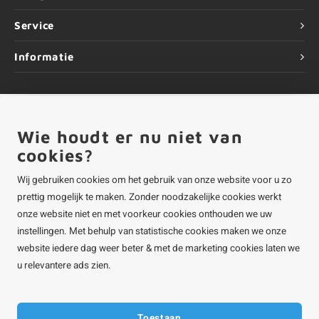
Service
Informatie
Wie houdt er nu niet van
©
Copyright
2026 ALUMINIUMvakman - Powered by
Lightspeed
|
ALUMINIUMvakman is onderdeel van
Roca Online BV
cookies?
Wij gebruiken cookies om het gebruik van onze website voor u zo
prettig mogelijk te maken. Zonder noodzakelijke cookies werkt
onze website niet en met voorkeur cookies onthouden we uw
instellingen. Met behulp van statistische cookies maken we onze
website iedere dag weer beter & met de marketing cookies laten we
u relevantere ads zien.
Toestaan