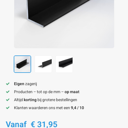
onze alu kokerprofielen
onze alu buisprofielen
onze alu hoeklijnen
onze alu L-lijnen
onze alu U-strips
onze alu platstaf profielen
A
A
A
A
A
Eigen
zagerij
Producten – tot op de mm –
op maat
Altijd
korting
bij grotere bestellingen
Klanten waarderen ons met een
9,4 / 10
Vanaf
€ 31,95