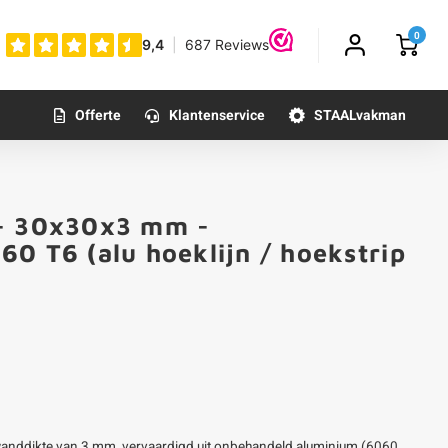
0
Offerte
Klantenservice
STAALvakman
 - 30x30x3 mm -
0 T6 (alu hoeklijn / hoekstrip
anddikte van 3 mm, vervaardigd uit onbehandeld aluminium (6060