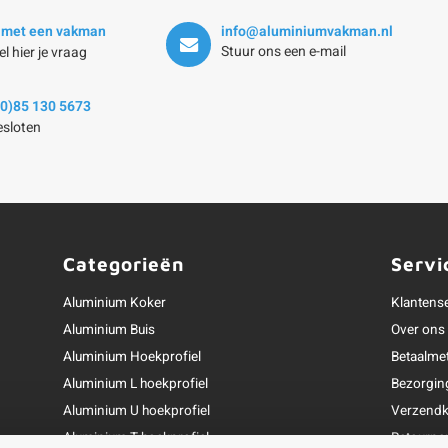
 met een vakman
info@aluminiumvakman.nl
Stuur ons een e-mail
el hier je vraag
(0)85 130 5673
sloten
Categorieën
Servi
Aluminium Koker
Klantens
Aluminium Buis
Over ons
Aluminium Hoekprofiel
Betaalme
Aluminium L hoekprofiel
Bezorgin
Aluminium U hoekprofiel
Verzendk
Aluminium T hoekprofiel
Retourne