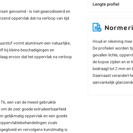
Lengte profiel
nium genoemd - is niet geanodiseerd en
anzend oppervlak dat na verloop van tijd
Normer
Houd er rekening mee 
zuurstof vormt aluminium een natuurlijke,
De profielen worden t
elf bij kleine beschadigingen en
gevallen lichte, opper
elaag ervoor dat het oppervlak na verloop
de kopse zijden en er 
bedraagt tot 2 mm en b
Daarnaast verandert he
aanvankelijk glanzende 
 T6, een van de meest gebruikte
d om de zeer goede extrudeerbaarheid
 en gelijkmatig oppervlak en een goede
r oppervlaktebehandelingen zoals
sgegloeid en vervolgens kunstmatig is