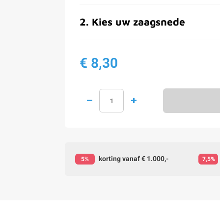
2
.
Kies uw zaagsnede
€ 8,30
korting vanaf € 1.000,-
5%
7,5%