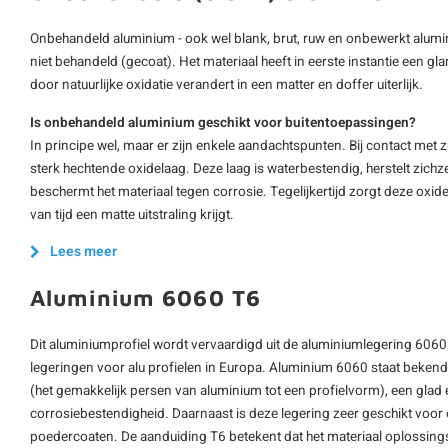
Onbehandeld aluminium - ook wel blank, brut, ruw en onbewerkt alumi
niet behandeld (gecoat). Het materiaal heeft in eerste instantie een gl
door natuurlijke oxidatie verandert in een matter en doffer uiterlijk.
Is onbehandeld aluminium geschikt voor buitentoepassingen?
In principe wel, maar er zijn enkele aandachtspunten. Bij contact met 
sterk hechtende oxidelaag. Deze laag is waterbestendig, herstelt zichz
beschermt het materiaal tegen corrosie. Tegelijkertijd zorgt deze oxid
van tijd een matte uitstraling krijgt.
Lees meer
Aluminium 6060 T6
Dit aluminiumprofiel wordt vervaardigd uit de aluminiumlegering 6060
legeringen voor alu profielen in Europa. Aluminium 6060 staat beken
(het gemakkelijk persen van aluminium tot een profielvorm), een glad
corrosiebestendigheid. Daarnaast is deze legering zeer geschikt voo
poedercoaten. De aanduiding T6 betekent dat het materiaal oplossing