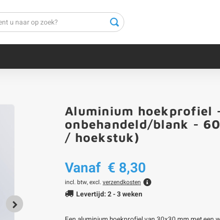
Aluminium hoekprofiel
onbehandeld/blank - 606
/ hoekstuk)
Vanaf
€ 8,30
incl. btw, excl.
verzendkosten
Levertijd: 2 - 3 weken
Een aluminium hoekprofiel van 30x30 mm met een w