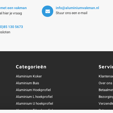
 met een vakman
info@aluminiumvakman.nl
Stuur ons een e-mail
el hier je vraag
(0)85 130 5673
sloten
Categorieën
Servi
Aluminium Koker
Klantens
Aluminium Buis
Over ons
Aluminium Hoekprofiel
Betaalme
Aluminium L hoekprofiel
Bezorgin
Aluminium U hoekprofiel
Verzendk
Aluminium T hoekprofiel
Retourne