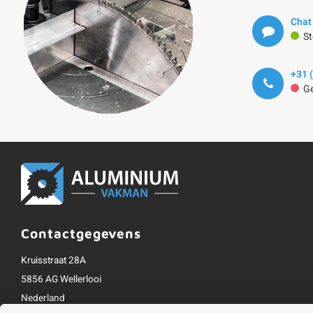
Chat
St
+31 
Ge
Contactgegevens
Kruisstraat 28A
5856 AG Wellerlooi
Nederland