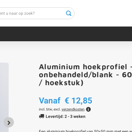
Aluminium hoekprofiel
onbehandeld/blank - 606
/ hoekstuk)
Vanaf
€ 12,85
incl. btw, excl.
verzendkosten
Levertijd: 2 - 3 weken
Een aluminium hoekprofiel van 50x50 mm met een w