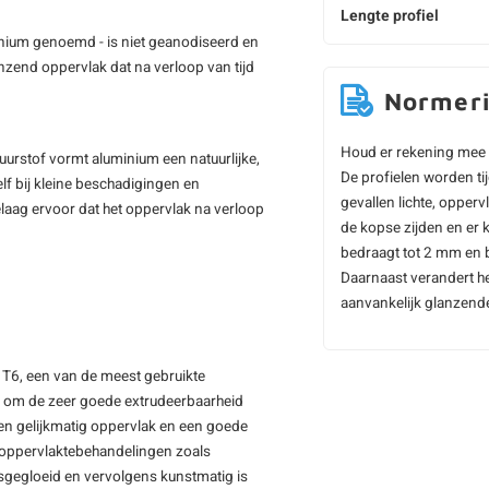
Lengte profiel
nium genoemd - is niet geanodiseerd en
anzend oppervlak dat na verloop van tijd
Normer
Houd er rekening mee 
zuurstof vormt aluminium een natuurlijke,
De profielen worden t
elf bij kleine beschadigingen en
gevallen lichte, opper
elaag ervoor dat het oppervlak na verloop
de kopse zijden en er 
bedraagt tot 2 mm en b
Daarnaast verandert he
aanvankelijk glanzende 
 T6, een van de meest gebruikte
d om de zeer goede extrudeerbaarheid
 en gelijkmatig oppervlak en een goede
r oppervlaktebehandelingen zoals
sgegloeid en vervolgens kunstmatig is