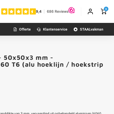
0
Offerte
Klantenservice
STAALvakman
 - 50x50x3 mm -
0 T6 (alu hoeklijn / hoekstrip
anddikte van 3 mm, vervaardigd uit onbehandeld aluminium (6060