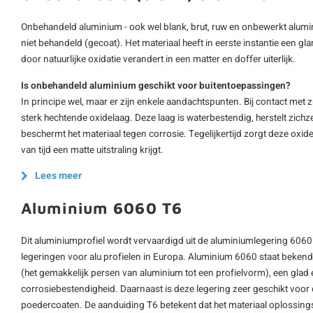
Onbehandeld aluminium - ook wel blank, brut, ruw en onbewerkt alumi
niet behandeld (gecoat). Het materiaal heeft in eerste instantie een gl
door natuurlijke oxidatie verandert in een matter en doffer uiterlijk.
Is onbehandeld aluminium geschikt voor buitentoepassingen?
In principe wel, maar er zijn enkele aandachtspunten. Bij contact met 
sterk hechtende oxidelaag. Deze laag is waterbestendig, herstelt zichz
beschermt het materiaal tegen corrosie. Tegelijkertijd zorgt deze oxid
van tijd een matte uitstraling krijgt.
Lees meer
Aluminium 6060 T6
Dit aluminiumprofiel wordt vervaardigd uit de aluminiumlegering 6060
legeringen voor alu profielen in Europa. Aluminium 6060 staat beken
(het gemakkelijk persen van aluminium tot een profielvorm), een glad
corrosiebestendigheid. Daarnaast is deze legering zeer geschikt voo
poedercoaten. De aanduiding T6 betekent dat het materiaal oplossing