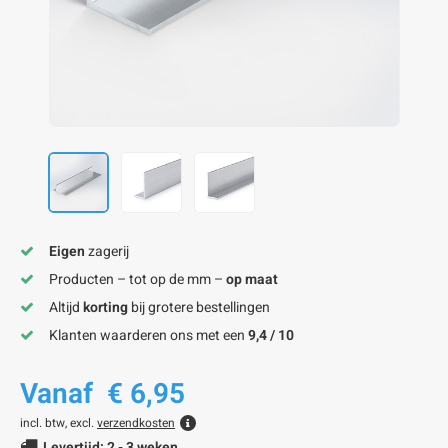
onze alu kokerprofielen
onze alu buisprofielen
onze alu hoeklijnen
onze alu L-lijnen
onze alu U-strips
onze alu platstaf profielen
A
A
A
A
A
Eigen
zagerij
Producten – tot op de mm –
op maat
Altijd
korting
bij grotere bestellingen
Klanten waarderen ons met een
9,4 / 10
Vanaf
€ 6,95
incl. btw, excl.
verzendkosten
Levertijd: 2 - 3 weken