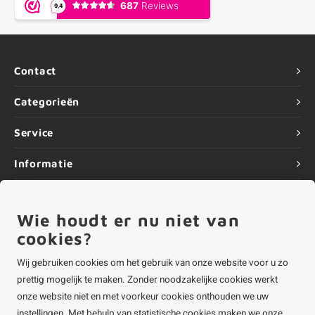
Contact
Categorieën
Service
Informatie
Wie houdt er nu niet van
cookies?
©
Copyright
2026 ALUMINIUMvakman - Powered by
Lightspeed
|
ALUMINIUMvakman is onderdeel van
Roca Online BV
Wij gebruiken cookies om het gebruik van onze website voor u zo
prettig mogelijk te maken. Zonder noodzakelijke cookies werkt
onze website niet en met voorkeur cookies onthouden we uw
instellingen. Met behulp van statistische cookies maken we onze