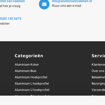
 met een vakman
info@aluminiumvakman.nl
Stuur ons een e-mail
el hier je vraag
(0)85 130 5673
sloten
Categorieën
Servi
Aluminium Koker
Klantens
Aluminium Buis
Over ons
Aluminium Hoekprofiel
Betaalme
Aluminium L hoekprofiel
Bezorgin
Aluminium U hoekprofiel
Verzendk
Aluminium T hoekprofiel
Retourne
Aluminium Strip
Garantie