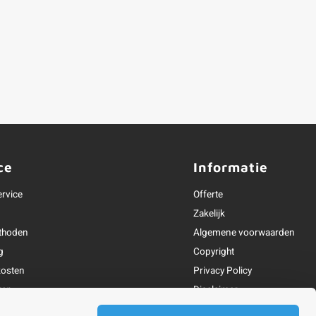
ce
Informatie
ervice
Offerte
Zakelijk
thoden
Algemene voorwaarden
g
Copyright
osten
Privacy Policy
ren
Disclaimer
Linkpartners