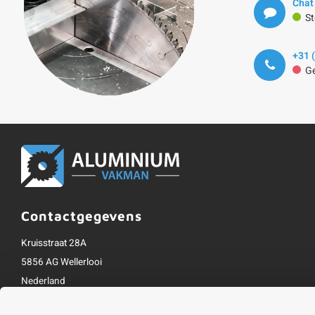
Chat
St
+31 
Ge
Contactgegevens
Kruisstraat 28A
5856 AG Wellerlooi
Nederland
+31 (0)85 130 5673