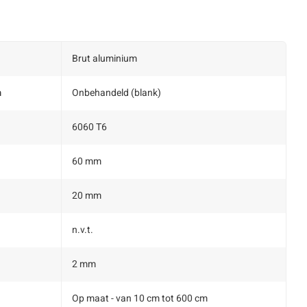
Brut aluminium
m
Onbehandeld (blank)
6060 T6
60 mm
20 mm
n.v.t.
2 mm
Op maat - van 10 cm tot 600 cm