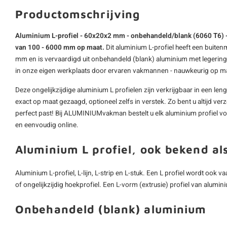
Productomschrijving
Aluminium L-profiel - 60x20x2 mm - onbehandeld/blank (6060 T6) - al
van 100 - 6000 mm op maat.
Dit aluminium L-profiel heeft een buit
mm en is vervaardigd uit onbehandeld (blank) aluminium met legering
in onze eigen werkplaats door ervaren vakmannen - nauwkeurig op m
Deze ongelijkzijdige
aluminium L profielen
zijn verkrijgbaar in een l
exact op maat gezaagd, optioneel zelfs in verstek. Zo bent u altijd ver
perfect past! Bij ALUMINIUMvakman bestelt u elk
aluminium profiel
vo
en eenvoudig online.
Aluminium L profiel, ook bekend al
Aluminium L-profiel, L-lijn, L-strip en L-stuk. Een L profiel wordt ook 
of ongelijkzijdig hoekprofiel. Een L-vorm (extrusie) profiel van aluminiu
Onbehandeld (blank) aluminium