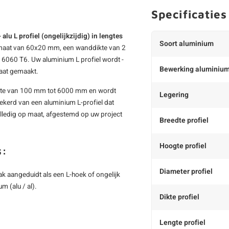
Specificaties
u L profiel (ongelijkzijdig) in lengtes
Soort aluminium
enmaat van 60x20 mm, een wanddikte van 2
 6060 T6. Uw aluminium L profiel wordt -
Bewerking aluminiu
aat gemaakt.
engte van 100 mm tot 6000 mm en wordt
Legering
zekerd van een aluminium L-profiel dat
lledig op maat, afgestemd op uw project
Breedte profiel
Hoogte profiel
s:
Diameter profiel
vaak aangeduidt als een L-hoek of ongelijk
m (alu / al).
Dikte profiel
Lengte profiel