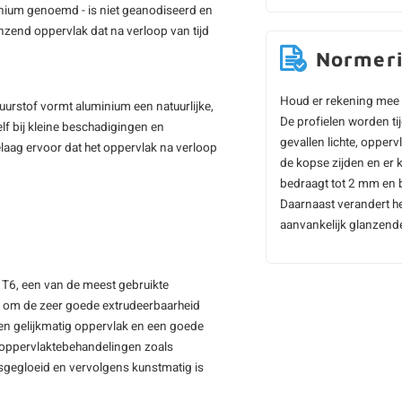
nium genoemd - is niet geanodiseerd en
anzend oppervlak dat na verloop van tijd
Normer
Houd er rekening mee 
zuurstof vormt aluminium een natuurlijke,
De profielen worden t
elf bij kleine beschadigingen en
gevallen lichte, opper
elaag ervoor dat het oppervlak na verloop
de kopse zijden en er 
bedraagt tot 2 mm en b
Daarnaast verandert he
aanvankelijk glanzende 
 T6, een van de meest gebruikte
d om de zeer goede extrudeerbaarheid
 en gelijkmatig oppervlak en een goede
r oppervlaktebehandelingen zoals
sgegloeid en vervolgens kunstmatig is