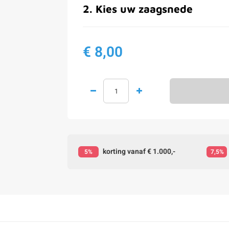
2
.
Kies uw zaagsnede
€ 8,00
korting vanaf € 1.000,-
5%
7,5%