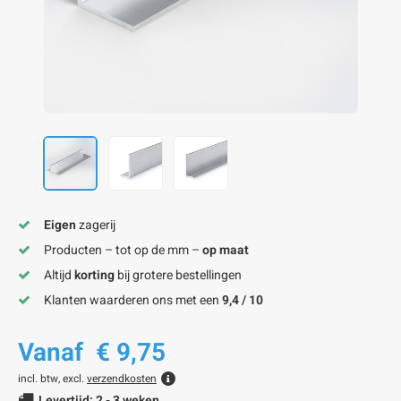
onze alu kokerprofielen
onze alu buisprofielen
onze alu hoeklijnen
onze alu L-lijnen
onze alu U-strips
onze alu platstaf profielen
A
A
A
A
A
Eigen
zagerij
Producten – tot op de mm –
op maat
Altijd
korting
bij grotere bestellingen
Klanten waarderen ons met een
9,4 / 10
Vanaf
€ 9,75
incl. btw, excl.
verzendkosten
Levertijd: 2 - 3 weken