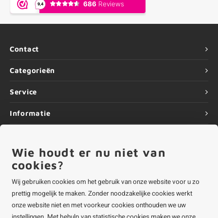
Contact
Categorieën
Service
Informatie
Wie houdt er nu niet van
cookies?
©
Copyright
2026 ALUMINIUMvakman - Powered by
Lightspeed
|
ALUMINIUMvakman is onderdeel van
Roca Online BV
Wij gebruiken cookies om het gebruik van onze website voor u zo
prettig mogelijk te maken. Zonder noodzakelijke cookies werkt
onze website niet en met voorkeur cookies onthouden we uw
instellingen. Met behulp van statistische cookies maken we onze