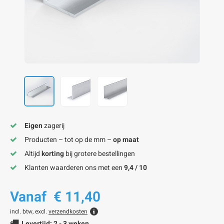
onze alu kokerprofielen
onze alu buisprofielen
onze alu hoeklijnen
onze alu L-lijnen
onze alu U-strips
onze alu platstaf profielen
A
A
A
A
A
Eigen
zagerij
Producten – tot op de mm –
op maat
Altijd
korting
bij grotere bestellingen
Klanten waarderen ons met een
9,4 / 10
Vanaf
€ 11,40
incl. btw, excl.
verzendkosten
Levertijd: 2 - 3 weken