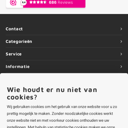
Contact
Categorieën
Service
Informatie
Wie houdt er nu niet van
cookies?
©
Copyright
2026 ALUMINIUMvakman - Powered by
Lightspeed
|
ALUMINIUMvakman is onderdeel van
Roca Online BV
Wij gebruiken cookies om het gebruik van onze website voor u zo
prettig mogelijk te maken. Zonder noodzakelijke cookies werkt
onze website niet en met voorkeur cookies onthouden we uw
instellingen. Met behulp van statistische cookies maken we onze