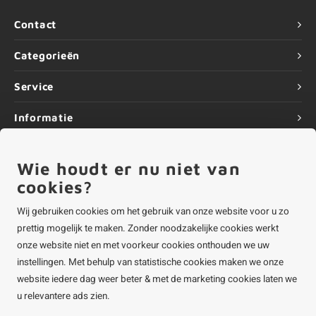
Contact
Categorieën
Service
Informatie
Wie houdt er nu niet van
cookies?
©
Copyright
2026 ALUMINIUMvakman - Powered by
Lightspeed
|
ALUMINIUMvakman is onderdeel van
Roca Online BV
Wij gebruiken cookies om het gebruik van onze website voor u zo
prettig mogelijk te maken. Zonder noodzakelijke cookies werkt
onze website niet en met voorkeur cookies onthouden we uw
instellingen. Met behulp van statistische cookies maken we onze
website iedere dag weer beter & met de marketing cookies laten we
u relevantere ads zien.