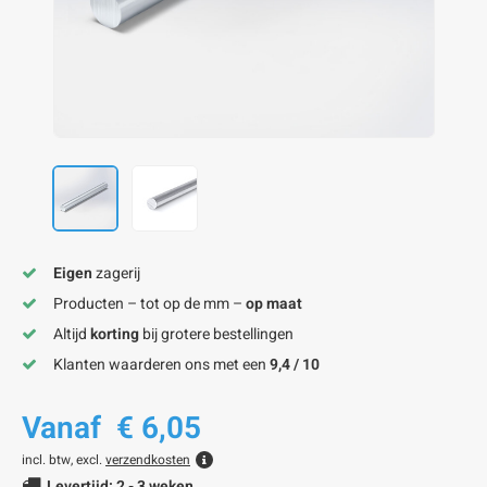
onze alu kokerprofielen
onze alu buisprofielen
onze alu hoeklijnen
onze alu L-lijnen
onze alu U-strips
onze alu platstaf profielen
A
A
A
A
A
Eigen
zagerij
Producten – tot op de mm –
op maat
Altijd
korting
bij grotere bestellingen
Klanten waarderen ons met een
9,4 / 10
Vanaf
€ 6,05
incl. btw, excl.
verzendkosten
Levertijd: 2 - 3 weken