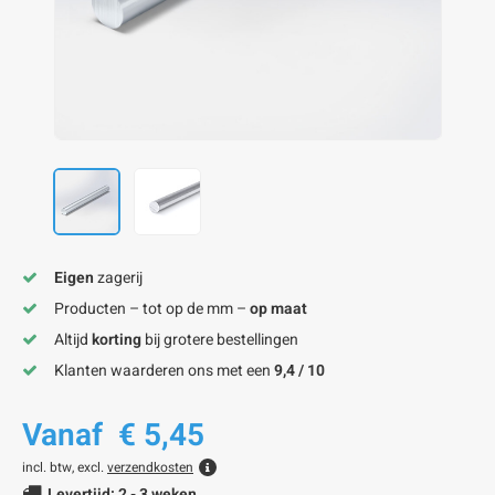
onze alu kokerprofielen
onze alu buisprofielen
onze alu hoeklijnen
onze alu L-lijnen
onze alu U-strips
onze alu platstaf profielen
A
A
A
A
A
Eigen
zagerij
Producten – tot op de mm –
op maat
Altijd
korting
bij grotere bestellingen
Klanten waarderen ons met een
9,4 / 10
Vanaf
€ 5,45
incl. btw, excl.
verzendkosten
Levertijd: 2 - 3 weken