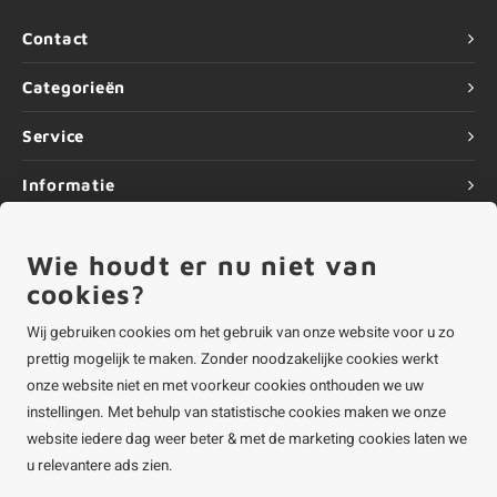
Contact
Categorieën
Service
Informatie
Wie houdt er nu niet van
cookies?
©
Copyright
2026 ALUMINIUMvakman - Powered by
Lightspeed
|
ALUMINIUMvakman is onderdeel van
Roca Online BV
Wij gebruiken cookies om het gebruik van onze website voor u zo
prettig mogelijk te maken. Zonder noodzakelijke cookies werkt
onze website niet en met voorkeur cookies onthouden we uw
instellingen. Met behulp van statistische cookies maken we onze
website iedere dag weer beter & met de marketing cookies laten we
u relevantere ads zien.