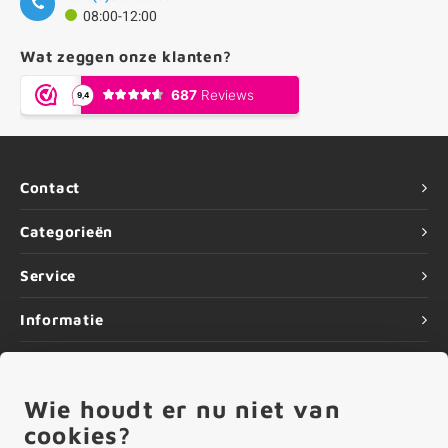
08:00-12:00
Wat zeggen onze klanten?
Contact
Categorieën
Service
Informatie
Wie houdt er nu niet van
©
Copyright
2026 ALUMINIUMvakman - Powered by
Lightspeed
|
cookies?
ALUMINIUMvakman is onderdeel van
Roca Online BV