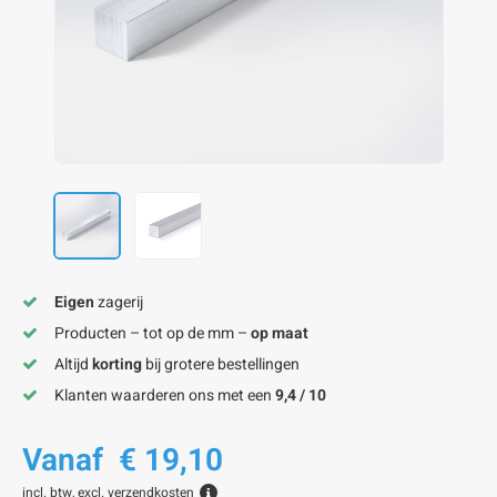
onze alu kokerprofielen
onze alu buisprofielen
onze alu hoeklijnen
onze alu L-lijnen
onze alu U-strips
onze alu platstaf profielen
A
A
A
A
A
Eigen
zagerij
Producten – tot op de mm –
op maat
Altijd
korting
bij grotere bestellingen
Klanten waarderen ons met een
9,4 / 10
Vanaf
€ 19,10
incl. btw, excl.
verzendkosten