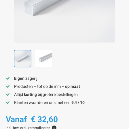
onze alu kokerprofielen
onze alu buisprofielen
onze alu hoeklijnen
onze alu L-lijnen
onze alu U-strips
onze alu platstaf profielen
A
A
A
A
A
Eigen
zagerij
Producten – tot op de mm –
op maat
Altijd
korting
bij grotere bestellingen
Klanten waarderen ons met een
9,4 / 10
Vanaf
€ 32,60
incl. btw, excl.
verzendkosten