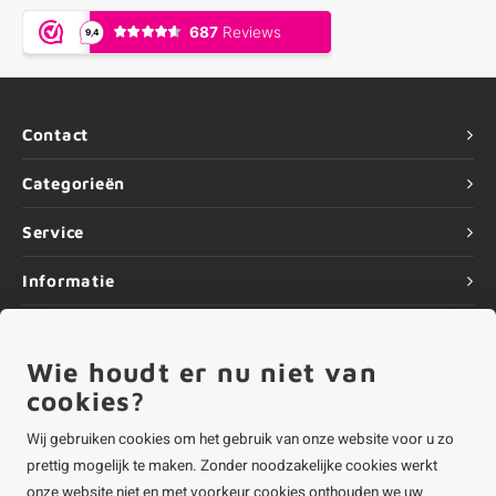
Contact
Categorieën
Service
Informatie
Wie houdt er nu niet van
cookies?
©
Copyright
2026 ALUMINIUMvakman - Powered by
Lightspeed
|
ALUMINIUMvakman is onderdeel van
Roca Online BV
Wij gebruiken cookies om het gebruik van onze website voor u zo
prettig mogelijk te maken. Zonder noodzakelijke cookies werkt
onze website niet en met voorkeur cookies onthouden we uw